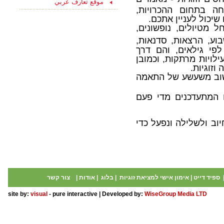
موقع تعارف عربي
15/08/2021
חה בתחום ההכרויות,
ליחצו כאן והצטרפו
יכול לעניין אתכם.
עכשיו לקבוצת
הפייסבוק שלנו
ל מטיולים, נופשונים,
"הכרויות לקשר רציני" -
בוע, הרצאות, סדנאות,
החצי השני שלך מחכה
לפי גילאים, והם דרך
לך כאן...
לויות מרתקות, וכמובן
וזוגיות.
ישוב משעשע של התאמה
ם המתעדכנים מדי פעם
וב ולשלילה ונפעל כדי
ספיד דייט
|
אימון אישי למציאת זוגיות
|
בלוג
|
אודות
|
צור קשר
site by:
visual
- pure interactive | Developed by:
WiseGroup Media LTD