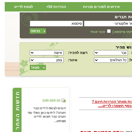
אירועים לפנויים פנויות
הכרויות 50+
לצאת לדייט
כניסה
תי סיסמא
|
זכור אותי
רוצה להכיר:
:
איזור:
מצא!
22/02/2025
ות מאתר הכרויות חינם ?
סף תשמרו לדייט.....
רוצים לצאת לדייט כבר
הערב? ליחצו כאן ואולי עוד
הערב כבר תצאו לדייט
מפתיע...