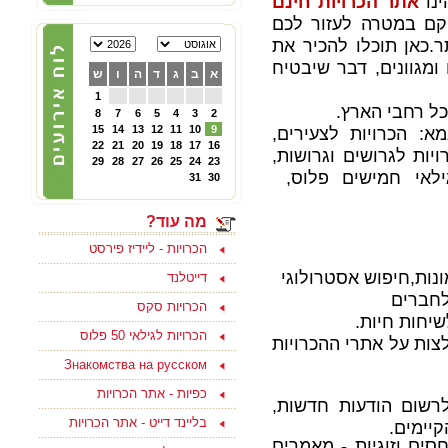
ינו
אתר הכרויות חינם
22/02/2025
וקם במטרה לעזור לכם
הכרויות לפרק ב' - קבוצת
ר
.
כאן תוכלו להכיר את
פייסבוק תוססת ופעילה
לגרושים וגרושות שמחפשים
גוונים, דבר שיבטיח
א
ב
ג
ד
ה
ו
ש
הכרות לפרק ב - להצטרפות
ליחצו כאן
1
8
7
6
5
4
3
2
א: הכרויות לצעירים,
9
10
11
12
13
14
15
05/10/2024
22
21
20
19
18
17
16
יות לגרושים וגרושות,
צוות האתר מאחל לכם
29
28
27
26
25
24
23
לגילאי חמישים פלוס,
ולמשפחתכם, שתהיה שנה
31
30
טובה ומתוקה, שנה של
בשורות טובות, שקט ושלווה
ושכל החטופים יחזרו
מה עוד?
במהרה לביתם
הכרויות - ליידיז פירסט
נות,חיפוש אסטרולוגי
דייטלנד
לחברים
הכרויות סקס
שיחות חיות.
15/09/2023
הכרויות לגילאי 50 פלוס
צות על אתרי ההכרויות
בואו למצוא אהבה ולהנות
Знакомства на русском
בסוף שבוע בים המלח
לפנויים ופנויות - לפרטים
כפיות - אתר הכרויות
נוספים ליחצו כאן
לרשום הודעות חדשות,
בליינד דייט - אתר הכרויות
קיימים.
סים וזוגיות - מאמרים