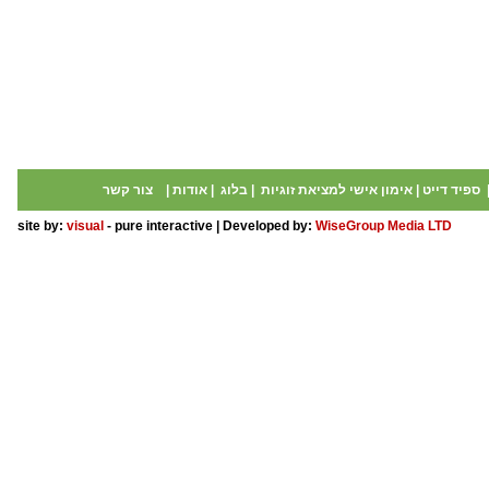
ספיד דייט
|
אימון אישי למציאת זוגיות
|
בלוג
|
אודות
|
צור קשר
site by:
visual
- pure interactive | Developed by:
WiseGroup Media LTD