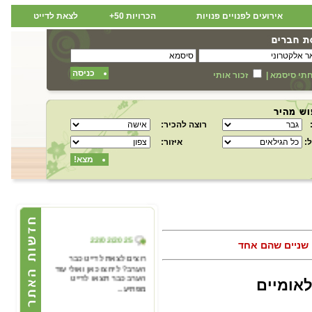
אירועים לפנויים פנויות
הכרויות 50+
לצאת לדייט
כניסה
תי סיסמא
|
זכור אותי
רוצה להכיר:
:
איזור:
מצא!
22/02/2025
שניים שהם אחד
רוצים לצאת לדייט כבר
הערב? ליחצו כאן ואולי עוד
הערב כבר תצאו לדייט
לאומיים
מפתיע...