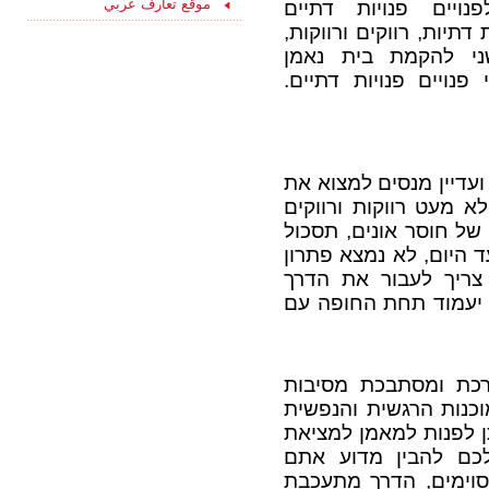
موقع تعارف عربي
יים פנויות דתיים
15/08/2021
ליחצו כאן והצטרפו
דתיות, רווקים ורווקות,
עכשיו לקבוצת
ני להקמת בית נאמן
הפייסבוק שלנו
"הכרויות לקשר רציני" -
 פנויים פנויות דתיים
.
החצי השני שלך מחכה
לך כאן...
 ועדיין מנסים למצוא את
לא מעט רווקות ורווקים
ל חוסר אונים, תסכול
 היום, לא נמצא פתרון
ריך לעבור את הדרך
ו יעמוד תחת החופה עם
כת ומסתבכת מסיבות
כנות הרגשית והנפשית
תן לפנות למאמן למציאת
 לכם להבין מדוע אתם
סוימים, הדרך מתעכבת