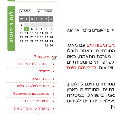
22/02/2025
הכרויות לפרק ב' - קבוצת
פייסבוק תוססת ופעילה
לגרושים וגרושות שמחפשים
א
ב
ג
ד
ה
ו
ש
הכרות לפרק ב - להצטרפות
ליחצו כאן
1
8
7
6
5
4
3
2
דתיים לאומיים בלבד, אך הנה
15
14
13
12
11
10
9
22
21
20
19
18
17
16
05/10/2024
29
28
27
26
25
24
23
צוות האתר מאחל לכם
יים ומסורתיים
עם מאגר
ולמשפחתכם, שתהיה שנה
31
30
טובה ומתוקה, שנה של
מסורתיים. באתר תוכלו
בשורות טובות, שקט ושלווה
י, מערכת התאמה, צ'אט
ושכל החטופים יחזרו
מה עוד?
במהרה לביתם
לפו"פ דתיים ומסורתיים
הכרויות - ליידיז פירסט
וצניעות.
להרשמה חינם
דייטלנד
הכרויות סקס
מסורתיים חינם לחלוטין.
15/09/2023
הכרויות לגילאי 50 פלוס
ודים דתיים ומסורתיים בארץ
בואו למצוא אהבה ולהנות
Знакомства на русском
נאמן בישראל. במסגרת
בסוף שבוע בים המלח
לפנויים ופנויות - לפרטים
ילויות יחודיים לקידום
כפיות - אתר הכרויות
נוספים ליחצו כאן
ן.
בליינד דייט - אתר הכרויות