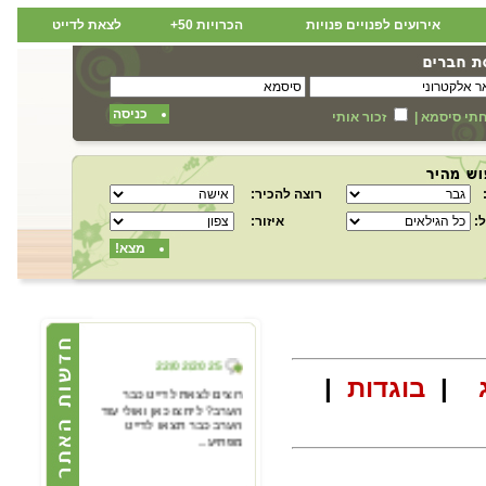
אירועים לפנויים פנויות
הכרויות 50+
לצאת לדייט
כניסה
תי סיסמא
|
זכור אותי
רוצה להכיר:
:
איזור:
מצא!
22/02/2025
|
בוגדות
|
רוצים לצאת לדייט כבר
הערב? ליחצו כאן ואולי עוד
הערב כבר תצאו לדייט
מפתיע...