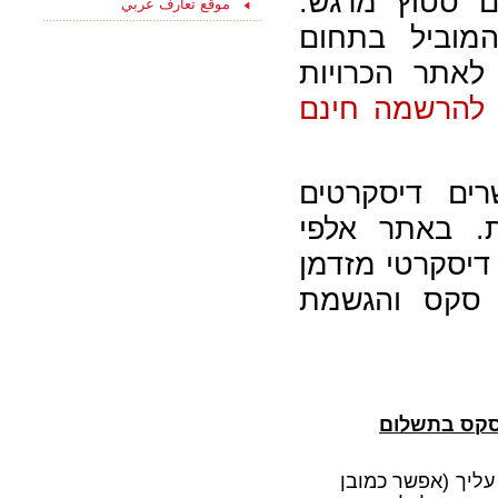
שמחפשים סטוץ מרגש.
موقع تعارف عربي
ליחצו כאן והצטרפו
מוביל בתחום
עכשיו לקבוצת
הפייסבוק שלנו
לאתר הכרויות
"הכרויות לקשר רציני" -
החצי השני שלך מחכה
להרשמה חינם
לך כאן...
רים דיסקרטים
ת. באתר אלפי
יסקרטי מזדמן
ת סקס והגשמת
 סקס בתשלום
עליך (אפשר כמובן