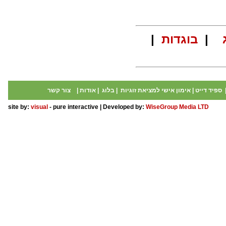
|
בוגדות
|
ספיד דייט
|
אימון אישי למציאת זוגיות
|
בלוג
|
אודות
|
צור קשר
site by:
visual
- pure interactive | Developed by:
WiseGroup Media LTD