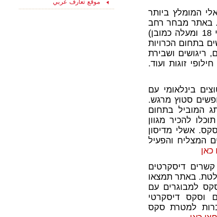
موقع تعارف عربي
ליחצו כאן והצטרפו
לי המומלץ ביותר
עכשיו לקבוצת
. באתר מבחר רחב
הפייסבוק שלנו
"הכרויות לקשר רציני" -
של צעירים להכרויות סקס (בגילאי 18 ומעלה כמובן)
החצי השני שלך מחכה
ם בתחום הכרויות
לך כאן...
, ריגושים ושבירת
ילופי זוגות ועוד.
צים בינלאומי עם
אלים שמחפשים סטוץ מרגש.
ג המוביל בתחום
וכלו להכיר מגוון
 להכרויות סקס. אשלי מדיסון
ם המצליח והפעיל
כאן
 קשרים דיסקרטים
לטת. באתר תמצאו
סקס למבוגרים עם
 וסקס דיסקרטי
הכרות למטרת סקס