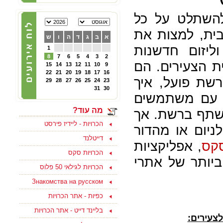
22/02/2025
להשתלט על כל
הכרויות לפרק ב' - קבוצת
פייסבוק תוססת ופעילה
לגרושים וגרושות שמחפשים
בית, למצות את
הכרות לפרק ב - להצטרפות
א
ב
ג
ד
ה
ו
ש
ליחצו כאן
יזום חדשנות
1
8
7
6
5
4
3
2
ת הצעירים. הם
15
14
13
12
11
10
9
05/10/2024
22
21
20
19
18
17
16
צוות האתר מאחל לכם
שת פועל, איך
29
28
27
26
25
24
23
ולמשפחתכם, שתהיה שנה
31
30
טובה ומתוקה, שנה של
ר עם משתמשים
בשורות טובות, שקט ושלווה
ושכל החטופים יחזרו
מה עוד?
לשתף ברשת. אך
במהרה לביתם
הכרויות - ליידיז פירסט
ניום או מהדור
דייטלנד
סקס
, אפליקציות
הכרויות סקס
ביותר של אתרי
15/09/2023
הכרויות לגילאי 50 פלוס
בואו למצוא אהבה ולהנות
בסוף שבוע בים המלח
Знакомства на русском
לפנויים ופנויות - לפרטים
נוספים ליחצו כאן
כפיות - אתר הכרויות
בליינד דייט - אתר הכרויות
לצעירים
:
15/08/2021