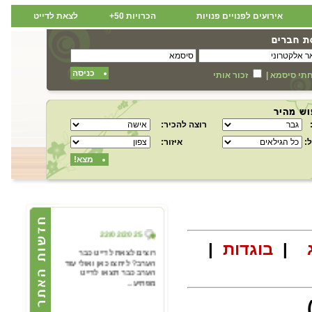
אירועים לפנויים פנויות
הכרויות 50+
לצאת לדייט
כניסה
תי סיסמא
|
זכור אותי
רוצה להכיר:
:
איזור:
מצא!
22/02/2025
|
בוגדות
|
רוצים לצאת לדייט כבר
הערב? ליחצו כאן ואולי עוד
הערב כבר תצאו לדייט
מפתיע...