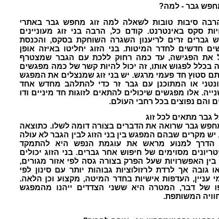
מחפש גבר - למה?
רבה סיבות טובות לשאלה למה זוג מחפש גבר באתרי
יות סקס באינטרנט. קודם כל, הרבה בני זוג מעוניינים
ש גברים זרים לריענון השגרה השוחקת בסקס, והכנסת
שים חדשים לחדר המיטות. בני הזוג יחליטו באיזה אופן
 את הפגישה, עד כמה רחוק ללכת עם הגבר שמצטרף
ה בכלל לפגוש אותו, זה יכול להיות קשר של כמה מפגשים
תם סטוץ חד פעמי מרגש. יש בני זוג שמנצלים את המפגש
נטני או המתוכנן עם גבר זר כדי להתלהב מחדש אחד
ייה. אלו מפגשים שיכולים להתאים לזוגות חד מיניים ודו
ם והם נפוצים בכל רחבי העולם.
 גבר מתאים לכל זוג
מחפש גבר שרואה את הדברים בצורה דומה לשלו. כתוצאה
 יש מקרים שבהם המפגש בין בני הזוג לבין הגבר לא עולה
 הדרך למנוע מראש את עוגמת הנפש היא להתמקד
טריונים מסוימים של חיפוש אחר גברים. בני הזוג יכולים
 בין האפשרויות שעל הפרק בצורה גסה לפי אזור מגורים,
או גובה אך לרדת לרזולוציות גבוהות יותר עם סינון לפי
י עניין, העדפות אישיות בחדר המיטה, מקצוע וכן הלאה.
ו של דבר, המטרה היא ששני הצדדים ייהנו מהמפגש
וויה המשותפת.