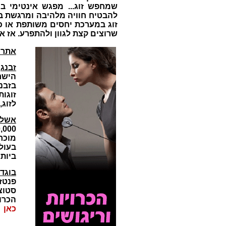
שמחפש זוג...
מפגש אינטימי בי
להבטיח חוויה מלהיבה ומרגשת במ
זוג במערכת יחסים משותפת או כ
שרוצים קצת לגוון ולהתפרע. אז 
אתרי
זבנג
-
הישר
בזבנג
זוגו
לזוג,
אשלי
מוכר
בעול
ביות
בוגד
פנטז
סטוצ
הכרו
כאן