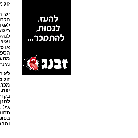
זוג 
יש ה
הכרו
לפגו
ריגו
לנהל
ואיפ
או ס
הספו
מהשנ
מיניי
לא כל
זוג 
מכך,
יפה.
בקרי
לסנן
גיל 
תחומ
בסופ
ומהח