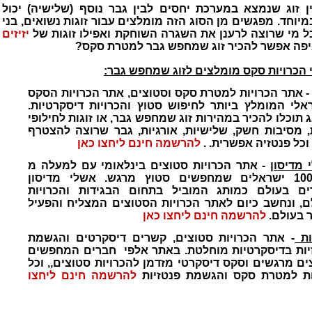
ן זוג שנמצא במערכת יחסים לבין גבר נוסף (שלישיה) יכול
יוחד. מפגשים מן הסוג הזה מומלצים עבור זוגות נשואים, בני
ל מי שרוצה לרענן את השגרה השוחקת ואפילו זוגות של
יזיזים
איפה אפשר להכיר זוג שמחפש גבר למטרת סקס?
 הכרויות סקס מומלצים לזוג שמחפש גבר
:
אתר הכרויות למטרת סקס וסטוצים, אתר הכרויות הסקס
אלי המומלץ ביותר לחיפוש סטוץ והכרויות דיסקרטיות.
 תוכלו להכיר במהירות זוג שמחפש גבר, או זוגות לחילופי
ת, מסיבות חשק, שלישיות, אורגיות, גבר שרוצה להצטרף
 וכל פנטזיה אפשרית. .
להרשמה חינם ליחצו כאן
 מדיסון
- אתר הכרויות סטוצים בינלאומי עם למעלה מ
100,000 ישראלים שמחפשים סטוץ מרגש. אשלי מדיסון
ים בעולם
כמותג המוביל בתחום הבגידות והכרויות
ם
, ונחשב כיום לאתר הכרויות הסטוצים המצליח והפעיל
ר בעולם.
להרשמה חינם ליחצו כאן
ות
- אתר הכרויות סטוצים, קשרים דיסקרטים והגשמת
יות בדיסקרטיות מוחלטת. באתר אלפי חברים המחפשים
ים מרגשים וסקס דיסקרטי מזדמן
להכרויות סטוצים,, וכל
ת למטרת סקס והגשמת פנטזיות
להרשמה חינם ליחצו