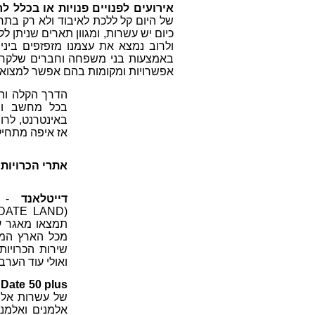
אירועים לפנויים פנויות או בכלל 
של היום קל ללכת לאיבוד ולא רק בתחו
כיום יש עשרות, ומגוון תארים שניתן לל
ולרוב נמצא את עצמנו מזפזפים ביני
באמצעות בני משפחה וחברים שלקחו 
אפשרויות ומקומות בהם אפשר למצוא זוגי
הדרך הקלה והנ
בכל מחשב וב
באינטרנט, לרו
אז איפה מתחיל
אתרי הכרויות 
דייטלאנד
-
DATE LAND
(
תמצאו מאגר ענק
מכל הארץ המח
שירות הכרויות 
ואולי עוד הערב
Date 50 plus
של עשרות אלפי 
אלמנים ואלמנו