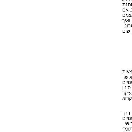
חנת
. אם
עצמם
ואיך
רנט,
 שום
צעות
וקשר
א מעט פנויים
ינון
עיקר
קרוא
 דרך
ויים
שין,
וכלי