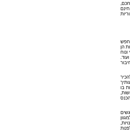
חכם,
ינם
ריות
מחפש
ת הן
 ונוח
עוד.
יבור
הכיר
ותיך
ת בו
שות,
הכנס
שים
גוון
יות,
פנות