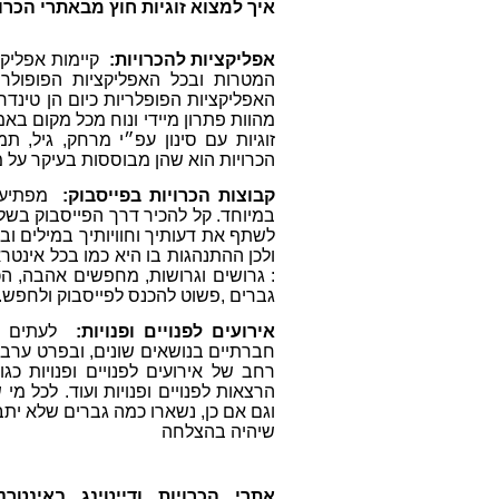
איך למצוא זוגיות חוץ מבאתרי הכרו
אפליקציות להכרויות:
קיימות אפליקצ
המטרות ובכל האפליקציות הפופולר
האפליקציות הפופלריות כיום הן טינדר ו
מהוות פתרון מיידי ונוח מכל מקום באמ
זוגיות עם סינון עפ״י מרחק, גיל, תמ
הכרויות הוא שהן מבוססות בעיקר על מ
קבוצות הכרויות בפייסבוק:
מפתיע,
במיוחד. קל להכיר דרך הפייסבוק בשל 
לשתף את דעותיך וחוויותיך במילים ובת
ולכן ההתנהגות בו היא כמו בכל אינט
: גרושים וגרושות, מחפשים אהבה, הכר
גברים ,פשוט להכנס לפייסבוק ולחפש.
אירועים לפנויים ופנויות:
לעתים קר
חברתיים בנושאים שונים, ובפרט ערבי ה
רחב של אירועים לפנויים ופנויות כגון
הרצאות לפנויים ופנויות ועוד. לכל מ
וגם אם כן, נשארו כמה גברים שלא יתבי
שיהיה בהצלחה
אתרי הכרויות ודייטינג באינטרנ