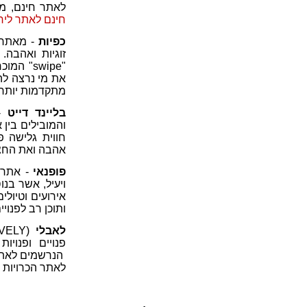
לאתר חינם, מ
חינם לאתר ליחצ
כפיות
- מאתרי 
זוגיות ואהבה
"swipe" 
את מי נרצה לה
מתקדמות יותר
בליינד דייט
-
והמובילים בין 
חווית גלישה פ
אהבה ואת החצי
פופנאי
- אתר ה
ויעיל, אשר בנו
אירועים וטיולי
ותוכן רב לפנויי
לאבלי
פנויים ופנויו
הנרשמים לאתר 
לאתר הכרויות 