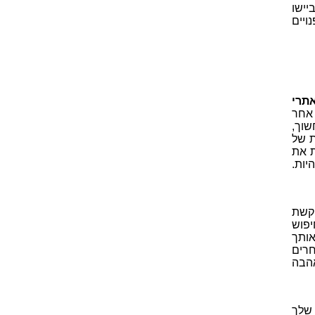
יישו
ויים
תרי
אחר
שוך,
 של
ת את
יות.
קשת
פוש
אותך
חרים
הבה
 שלך