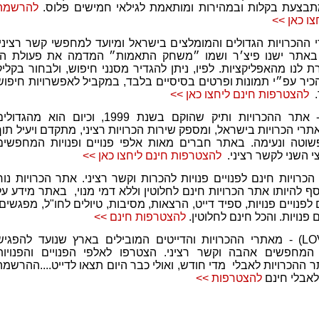
תבצעת בקלות ובמהירות ומותאמת לגילאי חמישים פלוס.
להרשמה
ו כאן >>
ההכרויות הגדולים והמומלצים בישראל ומיועד למחפשי קשר רציני,
. באתר ישנו פיצ׳ר ושמו ״משחק התאמות״ המדמה את פעולת ה-
המוכרת לנו מהאפליקציות. לפיו, ניתן להגדיר מסנני חיפוש, ולבחור בקליק
כיר עפ״י תמונות ופרטים בסיסיים בלבד, במקביל לאפשרויות חיפוש
.
להצטרפות חינם ליחצו כאן >>
אתר ההכרויות ותיק שהוקם בשנת 1999, וכיום הוא מהגדול
אתרי הכרויות בישראל, ומספק שירות הכרויות רציני, מתקדם ויעיל תוך
שוטה ונעימה. באתר חברים מאות אלפי פנויים ופנויות המחפשים
 השני לקשר רציני.
להצטרפות חינם ליחצו כאן >>
כרויות חינם לפנויים פנויות להכרות וקשר רציני. אתר הכרויות נוח
סף להיותו אתר הכרויות חינם לחלוטין וללא דמי מנוי, באתר מידע על
ם לפנויים פנויות, ספיד דייט, הרצאות, מסיבות, טיולים לחו"ל, מפגשים,
ם פנויות. והכל חינם לחלוטין.
להצטרפות חינם >>
(LOVELY) - מאתרי ההכרויות והדייטים המובילים בארץ שנועד להפגיש
ת המחפשים אהבה וקשר רציני. הצטרפו לאלפי הפנויים והפנויות
ההכרויות לאבלי מדי חודש, ואולי כבר היום תצאו לדייט....ההרשמה
לאבלי חינם
להצטרפות >>