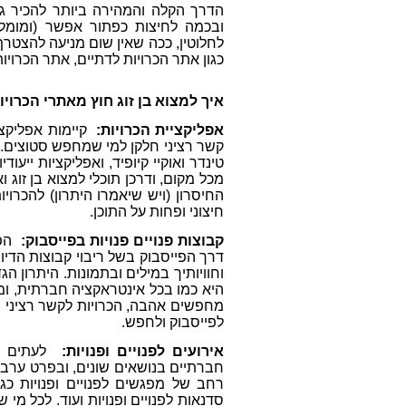
הדרך הקלה והמהירה ביותר להכיר גב
ובכמה לחיצות כפתור אפשר (ומומל
לחלוטין, ככה שאין שום מניעה להצטרף
כגון אתר הכרויות לדתיים, אתר הכרויו
איך למצוא בן זוג חוץ מאתרי הכרויו
אפליקציית הכרויות:
קיימות אפליקצ
קשר רציני חלקן למי שמחפש סטוצים. ה
טינדר ואוקיי קיופיד, ואפליקציות ייעודי
מכל מקום, ודרכן תוכלי למצוא בן זוג ו
החיסרון (ויש שיאמרו היתרון) להכרו
חיצוני ופחות על התוכן.
קבוצות פנויים פנויות בפייסבוק:
הפ
דרך הפייסבוק בשל ריבוי קבוצות הדי
וחוויותיך במילים ובתמונות. היתרון ה
היא כמו בכל אינטראקציה חברתית, ומר
מחפשים אהבה, הכרויות לקשר רציני . 
לפייסבוק ולחפש.
אירועים לפנויים ופנויות:
לעתים קר
חברתיים בנושאים שונים, ובפרט ערבי ה
רחב של מפגשים לפנויים ופנויות כגון 
סדנאות לפנויים ופנויות ועוד. לכל מי