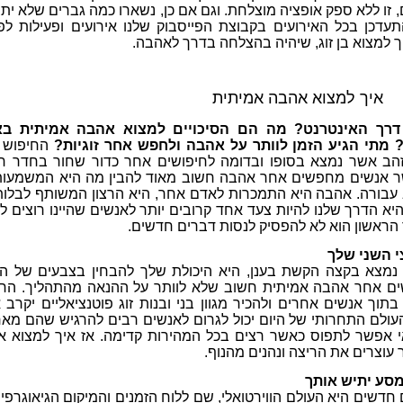
 זו ללא ספק אופציה מוצלחת. וגם אם כן, נשארו כמה גברים שלא יתב
התעדכן בכל האירועים בקבוצת הפייסבוק שלנו אירועים ופעילות לפנ
ך למצוא בן זוג, שיהיה בהצלחה בדרך לאהבה.
איך למצוא אהבה אמיתית
דרך האינטרנט? מה הם הסיכויים למצוא אהבה אמיתית בא
? מתי הגיע הזמן לוותר על אהבה ולחפש אחר זוגיות?
החיפוש 
הב אשר נמצא בסופו ובדומה לחיפושים אחר כדור שחור בחדר ח
שר אנשים מחפשים אחר אהבה חשוב מאוד להבין מה היא המשמעות
 עבורה. אהבה היא התמכרות לאדם אחר, היא הרצון המשותף לבלו
א הדרך שלנו להיות צעד אחד קרובים יותר לאנשים שהיינו רוצים לה
הראשון הוא לא להפסיק לנסות דברים חדשים.
 השני שלך
נמצא בקצה הקשת בענן, היא היכולת שלך להבחין בצבעים של ה
ים אחר אהבה אמיתית חשוב שלא לוותר על ההנאה מהתהליך. החי
ך אנשים אחרים ולהכיר מגוון בני ובנות זוג פוטנציאליים יקרב 
ולם התחרותי של היום יכול לגרום לאנשים רבים להרגיש שהם מא
 אפשר לתפוס כאשר רצים בכל המהירות קדימה. אז איך למצוא א
וצרים את הריצה ונהנים מהנוף.
סע יתיש אותך
חדשים היא העולם הווירטואלי, שם ללוח הזמנים והמיקום הגיאוגרפי