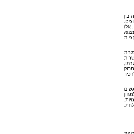
 בין
ים.
 אלו
מצוא
ציות
צלחת
שרות
רתו,
סבוק
הכיר
שים
גוון
יות,
לחת.
יות