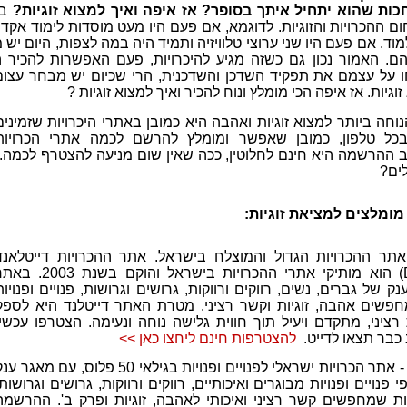
לחכות שהוא יתחיל איתך בסופר?
אז איפה ואיך למצוא זוגיות?
ב
ם ההכרויות והזוגיות. לדוגמא, אם פעם היו מעט מוסדות לימוד אקדמ
מוד. אם פעם היו שני ערוצי טלוויזיה ותמיד היה במה לצפות, היום יש 
הם. האמור נכון גם כשזה מגיע להיכרויות, פעם האפשרות להכיר 
על עצמם את תפקיד השדכן והשדכנית, הרי שכיום יש מבחר עצו
ות. אז איפה הכי מומלץ ונוח להכיר ואיך למצוא זוגיות ?
וחה ביותר למצוא זוגיות ואהבה היא כמובן באתרי היכרויות שזמינים
כל טלפון, כמובן שאפשר ומומלץ להרשם לכמה אתרי הכרויות
ב ההרשמה היא חינם לחלוטין, ככה שאין שום מניעה להצטרף לכמה.
ים?
מומלצים למציאת זוגיות:
אתר ההכרויות הגדול והמוצלח בישראל.
אתר ההכרויות דייטלאנד
) הוא מותיקי אתרי ההכרויות בישראל והוקם בשנת 2003
 של גברים, נשים, רווקים ורווקות, גרושים וגרושות, פנויים ופנויות
פשים אהבה, זוגיות וקשר רציני. מטרת האתר דייטלנד היא לספק
רציני, מתקדם ויעיל תוך חווית גלישה נוחה ונעימה
. הצטרפו עכשיו
 כבר תצאו לדייט.
להצטרפות חינם ליחצו כאן >>
- אתר הכרויות ישראלי לפנויים ופנויות בגילאי 50 פלוס, עם מאגר ע
פנויים ופנויות מבוגרים ואיכותיים, רווקים ורווקות, גרושים וגרושות,
ת שמחפשים קשר רציני ואיכותי לאהבה, זוגיות ופרק ב'. ההרשמה