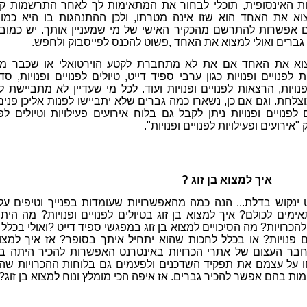
ת האינסופית, תוכלי לבחור את המתאימות לך לאחר התרשמות קצ
צוא את האחד הוא שזו אינה מטרתו, ולכן ההתנהגות בו היא כמו
 אפשרות להתרשם מהכקיר האישי של מי שמעניין אותך. יש כמובן
 גברים ואולי למצוא את האחד ,פשוט להכנס לפייסבוק ולחפש.
וא את האחד אם את לא מתחברת לקטע הוירטואלי או שכבר מ
 לפנויים ופנויות כגון ערבי ספיד דייט, טיולים לפנויים ופנויות, סד
נויות, הרצאות לפנויים ופנויות ועוד. לכל מי שעדיין לא מתביישת ל
וצלחת. וגם אם כן, נשארו כמה גברים שלא יתביישו לפנות אליכן פנים
לפנויים ופנויות ניתן לקבל גם בלוח אירועים פעילויות וטיולים לפנ
אירועים ופעילויות לפנויים ופנויות".
איך למצוא בן זוג ?
נקוש בדלת... הנה כמה מהאפשרויות שעומדות בפנייך וטיפים על
ימים לכולם? איך למצוא בן זוג בטיולים לפנויים ופנויות? מה היתר
להכרויות? מה הסיכויים למצוא בן זוג במפגשי ספיד דייט ?ואולי בכלל 
ים פנויות? או בכלל לחכות שהוא יתחיל איתך בסופר? אז איך למצו
בר העצום של אתרי הכרויות באינטרנט האפשרות להכיר היתה ב
על עצמם את תפקיד השדכנים ולפעמים גם בלוחות ההכרויות שהו
ות בהם אפשר להכיר גברים. אז איפה הכי מומלץ ונוח למצוא בן זוג?