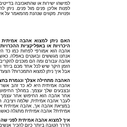
למישהו ישירות או שהתאכזבה בדייטים,
לפנות אליכן פנים מול פנים. ניתן ל
ופנויות. מקווים שנהנת מהמאמר על אי
האם ניתן למצוא אהבה אמיתית 
היכרויות או באפליקציות ההכרויות
אהבה הוא אמורפי לפחות כמו כד הז
אנחנו מגששים ובועטים באפלה. כא
אהבה עבורם ומה הם מוכנים להקריב
הזמן היקר שיש לכל אחד מכם ביחד והי
אבל איך ניתן למצוא התמכרות? הצעד 
האהבה מתחילה אצלך ונגמרת בחצי
אהבה אמיתית היא לא כד זהב אשר 
ובצבעים שלך עצמך. במהלך החיפוש
אחר אהבה הוא החיפוש אחר עצמך בתו
לעבר אהבה אמיתית, שלמה ויציבה.
הע
במציאת אהבה אך, אהבה אמיתית אי
אמיתית? אהבה אמיתית מתגלה כאשר ע
איך למצוא אהבה אמיתית לפני שהמ
הדרך הטובה ביותר כיום להכיר אנשים 