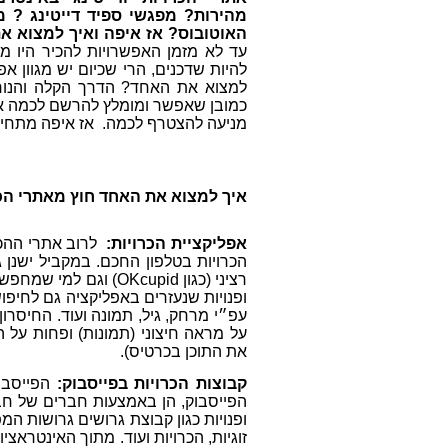
מהירות? מפגשי ספיד דייטינג ? מ
האוטובוס?
אז איפה ואיך למצוא 
עד לא מזמן האפשרויות להכיר היו 
להיות שדכנים, הרי שכיום יש מגוון א
למצוא את האחד?
הדרך הקלה והנוחה
כמובן שאפשר ומומלץ להרשם לכמה אתר
מניעה להצטרף לכמה. אז איפה מתחי
איך למצוא את האחד חוץ מאתרי הכ
אפליקציית הכרויות:
לרוב אתרי ההכ
הכרויות בטלפון החכם. במקביל ישנן 
ופנויות שנעזרים באפליקציה גם לחיפוש 
עפ״י מרחק, גיל, תמונה ועוד. החיסרו
על מראה חיצוני (תמונות) ופחות על 
את התוכן בכרטיס).
קבוצות הכרויות בפייסבוק:
הפייסבו
הפייסבוק, הן באמצעות חברים של חבר
ופנויות כגון קבוצת גרושים גרושות ה
זוגיות, הכרויות ועוד. מתוך האינטראצ