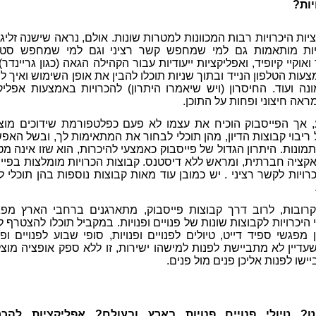
יות?
יות היכרויות רבות המכוונות למטרות שונות. אולם, נראה שישנה זליגה
יות מותאמות גם למי שמחפש קשר רציני וגם למי שמחפש סטוצ
אוקיי קיופיד, ואפליקציות ייעודיות עבור הקהילה הגאה (כגון גריינדר).
צעות הטלפון הנייד ובתוך שניות תוכלו להבין את אופן השימוש ואיך ל
ונה ועוד. החיסרון (ויש שיאמרו היתרון) להכרויות באמצעות אפליק
ראה חיצוני ופחות על התוכן.
 אך הפייסבוק הוכיח את עצמו לא פעם כפלטפורמת שידוכים מו
ריבוי קבוצות הדיון, מהן תוכלי לבחור את המתאימות לך, ובשל האפ
מונות. היתרון הגדול של פייסבוק כאמצעי להיכרות, הוא שזו אינה מט
ראקציה חברתית, ומראש ללא דיסטנס. קבוצות הכרויות מומלצות בפיי
ויות לקשר רציני . יש כמובן עוד מאות קבוצות נוספות בהן תוכלי ל
ובות, לרוב דרך קבוצות פייסבוק, מתארגנים ברחבי הארץ מפג
יכרויות לקבוצות שונות של פנויים ופנויות. במקביל תוכלו להצטרף למ
 מפגשי ספיד דייט, טיולים לפנויים ופנויות, סופי שבוע לפנויים ופנו
י שעדיין לא מתביישת לפנות למישהו ישירות, זו ללא ספק אופציה מוצ
ישו לפנות אליכן פנים מול פנים.
ט? טיולי פנויים פנויות בארץ ובעולם? אפליקציות להכרו