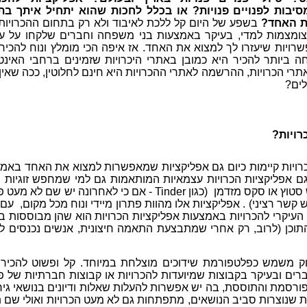
סיבות לפנויים פנויות? או בכלל לחכות שהוא יתחיל איתך בת
את האחד?
בשפע של היום קל ללכת לאיבוד ולא רק בתחום ההכרויות
מצומצמות למדי, בעיקר באמצעות בני משפחה וחברים שלקחו על 
פשרויות שיעזרו לך למצוא את האחד. אז איפה הכי מומלץ ונוח להכיר 
 ביותר להכיר היא כמובן באתרי היכרויות שזמינים ברחבי האינט
י הכרויות, ההרשמה לאתרי ההכרויות היא חינם לחלוטין, ככה שאין
לים?
רויות?
רויות קיימות כיום גם אפליקציות שמאפשרות למצוא את האחד באמ
גם אפליקציות הכרויות עצמאיות המותאמות גם למי שמחפש זוגיות 
רציני (כגון OKcupid) וגם למי שמחפש סטוץ או סקס מזדמן (כגון Tinder - אם כי לאחרונה יש שם ל
קשר רציני) . אפליקציות אלו מהוות פתרון מיידי ונוח מכל מקום, עם ס
ן העיקרי להכרויות באמצעות אפליקציות הכרויות הוא שהן מבוססות ב
התוכן (לרוב, רק אחרי שמתבצעת התאמה חיצונית, אנשים נכנסים ל
ק משמש כפלטפורמת שידוכים מוצלחת במיוחד. קל ופשוט להכיר
ים ובעיקר בקבוצות שמיועדות להכרויות או קבוצות חברתיות של פנ
מפורסמת והתוססת, בה יש אפשרות להעלות שאלות ודיונים בנושאי גירו
יות שנוצרות סביב הנושאים, מתפתחות גם לא מעט הכרויות ואולי שם ת