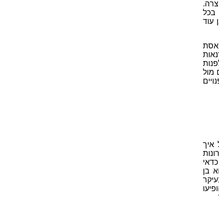
רה.
 בכל
 עוד
אסת
נאות
פנות
 מול
ויים
 איך
ונות
כדאי
א בן
עיקר
פיעו