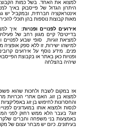
למצוא את האחד. בשל כמות הקבוצו
היתרון הגדול של פייסבוק באיך למ
אינטראקציה חברתית, ובמקביל יש גם
מאות קבוצות נוספות בהן תוכלי להכיר
אירועים לפנויים ופנויות:
איך למצ
בדייטים? קיים מגוון רחב של פעילויות
למציאת זוגיות, סופי שבוע לפנויים ופ
למישהו ישירות, זו ללא ספק אופציה מ
פנים. מידע נוסף על אירועים קרובים 
ופנויות כאן באתר או בקבוצת הפייסבוק "
שיהיה בהצלחה
אז במקום לשבת ולחכות שהוא פשוט י
למצוא בן זוג. האם אתרי הכרויות מתא
והחסרונות לחיפוש בן זוג באפליקציות 
לנסות ולמצוא אותו במועדונים לפנוי
זוג? בעבר הלא ממש רחוק לפני המח
באמצעות בני משפחה וחברים שלקחו 
בעיתונים. כיום יש מבחר עצום של מקומ