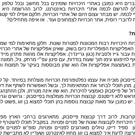
רים היא כמובן באתרי היכרויות שזמינים בכל מחשב ובכל טלפון 
ץ) להרשם לכמה אתרי היכרויות באינטרנט, לרוב ההרשמה היא ח
 לכמה. יש מבחר עצום היום של אתרי הכרויות, חלקם אפילו לפי קטגו
ת לדוברי רוסית, אתר הכרויות לצמחונים ועוד. אז איפה מתחילים?
ת?
יות היכרויות רבות המכוונות למטרות שונות. חלקן מתאימות למי ש
אפליקציות הפופלריות כיום בשוק, שאינן אפליקציות של אתרי הכרויו
ות עבור גייז ולסביות (כגון גריינדר). אפליקציות אלו מהוות פתרון מיידי
אף להיפגש עימו תוך שעות בודדות, עם סינון עפ״י מרחק, גיל, תמונה ו
יות באמצעות אפליקציות אלו הוא שהן מבוססות בעיקר על תמונות וח
ייסבוק מוכיח את עצמו כפלטפורמת הכרויות מוצלחת במיוחד. קל ל
ון, מהן תוכלי לבחור את המתאימות לך, ובשל האפשרות לשתף את דע
גדול של פייסבוק כאמצעי להיכרות, הוא שזו אינה מטרתו, ולכן ההתנהגו
אש ללא דיסטנס. קבוצות הכרויות מומלצות בפייסבוק : גרושים וגרו
יש כמובן עוד מאות קבוצות נוספות בהן תוכלי למצוא בן זוג ,פשוט ל
ובות, לרוב דרך קבוצות פייסבוק, מתארגנים ברחבי הארץ מפג
יכרויות לקבוצות שונות של פנויים ופנויות. במקביל תוכלו להצטרף למ
ספיד דייט, טיולים מאורגנים לפנויים ופנויות, סופ"ש לפנויים ופנו
 שרוצה לדעת איך למצוא בן זוג מחוץ לאינטרנט ושעדיין לא מתביישת ל