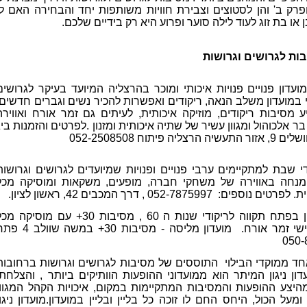
פרק ב' והן לסטוצים וצבירת חוויות משותפות יחד והבחירה האם ל
ן או בת זוג לעוד לילה סוער ופרוע היא רק בידיים שלכם.
בות לגרושים וגרושות
עדון פנויים פנויות איכותי ומוכר בהרצליה המיועד בעיקר לגרושים
י במועדון משלב הנאה, ריקודים ואפשרות להכיר נשים וגברים חדשים.
ע מסיבות ריקודים, מוזיקה איכותית, לעיתים גם זמר אורח ואווירה
ר אלכוהול ומגוון עשיר של שתיה איכותית ומזנון .לפרטים והזמנות ביג
 פיתוח 052-2508508
די שבת למתקיימים ערבי פנויים ופנויות שמיועדים לגרושים וגרושות
קר. DJ+ מנחה באווירה של משחקי חברה, מופעים, משקאות ומוסיקה מכל
: 052-7875997 , דרך המכבים 42, ראשון לציון.
- מועדון בפתח תקווה לריקודי שנות ה 60 , מסיבות 30+ עם מוסיקה 
הזמנים, ימי שישי זמר אורח. מועדון מליסה - מסיבות 30+ במשה ש
ד ממוקדי הבילוי התוססים של מסיבות לגרושים וגרושות ברחובות
ון ניגון המיתר הוא ממועדוני ההופעות הוותיקים ביותר , והצלחתו
יצע ההופעות והמסיבות המתקיימות במקום, איכויות הקהל המגוון
מעל הכול, היחס החם לו זוכה כל בליין ובליין במועדון.מועדון ניגון