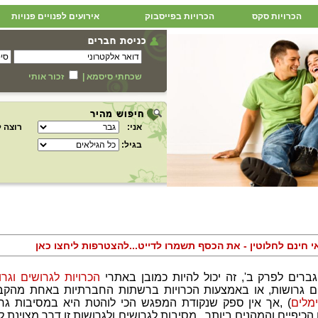
הכרויות סקס
הכרויות בפייסבוק
אירועים לפנויים פנויות
שכחתי סיסמא
|
זכור אותי
אני:
רוצה ל
בגיל:
אי חינם לחלוטין - את הכסף תשמרו לדייט...להצטרפות ליחצו כאן
ברים לפרק ב', זה יכול להיות כמובן באתרי
הכרויות לגרושים וגרו
שים גרושות, או באמצעות הכרויות ברשתות החברתיות באחת מהקב
מלים
) ,אך אין ספק שנקודת המפגש הכי לוהטת היא במסיבות גר
פיים והמהנים ביותר . מסיבות לגרושים ולגרושות זו דרך מצוינת ל