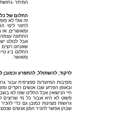
המיתר -נחושתן 10, מועדון הכרויות ברחובות 052-3559008 38111
החלום של כל 
זה אולי לא פופ
לחזור לימי הר
ומאושרים. אז נ
החתונה עצמה, ל
אבל לכולנו י
שאנחנו רוצים 
החלום ביג טיי
ומאושר.
לרקוד, להשתולל, להתפרע וכמובן ל
מסיבות המיועדות ספציפית עבור גרוש
ובאופן הפרוע שבו אנשים רוקדים ומ
חיי הנישואין אבל החליט שזה לא בשב
פשוט לא היא ועבור כל מי שרוצים ל
גרושות מצוינות כמובן גם כדי להכיר
שבהן אפשר להכיר המון אנשים שנמצאי