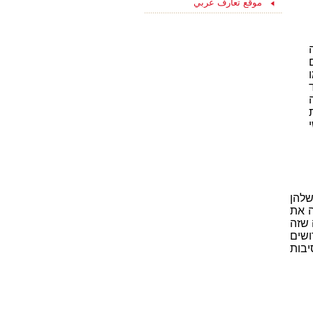
موقع تعارف عربي
15/08/2021
ליחצו כאן והצטרפו
עכשיו לקבוצת
הפייסבוק שלנו
"הכרויות לקשר רציני" -
החצי השני שלך מחכה
לך כאן...
שלהן
ה את
 שזה
ושים
יבות