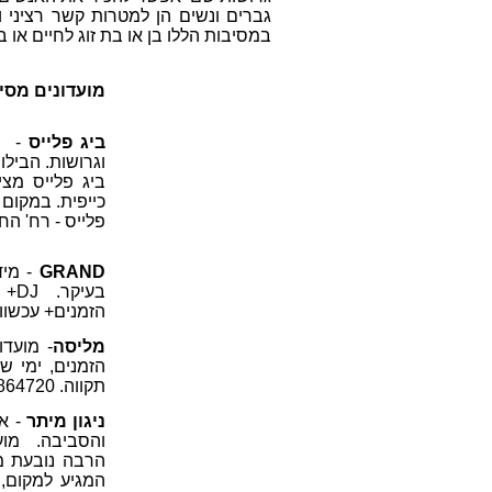
גברים ונשים הן למטרות קשר רציני ו
במסיבות הללו בן או בת זוג לחיים או ב
מועדונים מסי
ביג פלייס
-
מו
וגרושות. הבילו
ביג פלייס מצי
כייפית.
במקום ב
פלייס - רח' החושלים 9, אזור התעשיה הרצליה
GRAND
- מי
בעי
הזמנים+ עכשווית. לפרטים נוספים
מליסה
תקווה. 050-864720
ניגון מיתר
- אח
והסביבה. מועד
הרבה נובעת מה
המגיע למקום, ו