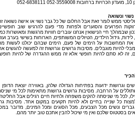
052-68
נשוי ונשואה
וליסטי ממש לומר זאת אבל החלום של כל גבר נשוי או אישה נשואה זה
ווקות הפרועים והסוערים ולפחות מדי פעם להרגיש שוב חופשיים
כון שבמהלך חיי הנישואין אנחנו עוברים חוויות מרגשות ומאושרות כמו
ידות, גידול הילדים, הטיולים המשותפים, הארוחות בשישי בערב ועוד
ש את המחשבות על הימים של פעם, הימים שבהם יכולנו לעשות מה
מבלי להיות מוגבלים. מסיבות גרושים וגרושות זה למעשה להגשים את
ם, זה לא סתם להיות חופשי אלא זה ממש ההגדרה של להיות חופשי
הכיר
ים וגרושות ידועות בפתיחות הגדולה שלהן, באווירה יוצאת הדופן 
שתוללים על הרחבה. מסיבות גרושים גרושות מתאימות לכל מי שניס
ילו, לכל מי שניסתה להקים משפחה ולחיות חיים רגילים אבל החליטה
מצות כל שנייה בחיים ולא להיות תקועים במקום אחד. מסיבות גר
 גברים ונשים מכל הצבעים, מכל הסוגים ומכל המינים, מדובר במס
ם בסטטוס שלכם ואין מי שיכול להבין אתכם טוב יותר מהם.