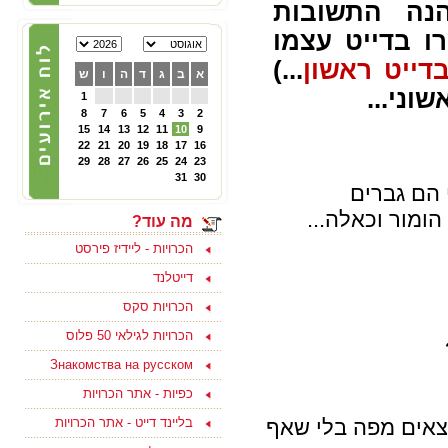
ה התשובות
22/02/2025
ו בדייט עצמו
הכרויות לפרק ב' - קבוצת
פייסבוק תוססת ופעילה
דייט ראשון
...)
לגרושים וגרושות שמחפשים
א
ב
ג
ד
ה
ו
ש
הכרות לפרק ב - להצטרפות
וני...
1
ליחצו כאן
8
7
6
5
4
3
2
15
14
13
12
11
10
9
22
21
20
19
18
17
16
05/10/2024
29
28
27
26
25
24
23
צוות האתר מאחל לכם
31
30
ולמשפחתכם, שתהיה שנה
 הם גברים
טובה ומתוקה, שנה של
בשורות טובות, שקט ושלווה
הומור וכאלה...
מה עוד?
ושכל החטופים יחזרו
במהרה לביתם
הכרויות - ליידיז פירסט
דייטלנד
הכרויות סקס
15/09/2023
הכרויות לגילאי 50 פלוס
בואו למצוא אהבה ולהנות
Знакомства на русском
בסוף שבוע בים המלח
לפנויים ופנויות - לפרטים
כפיות - אתר הכרויות
נוספים ליחצו כאן
וצאים מפה בלי שאף
בליינד דייט - אתר הכרויות