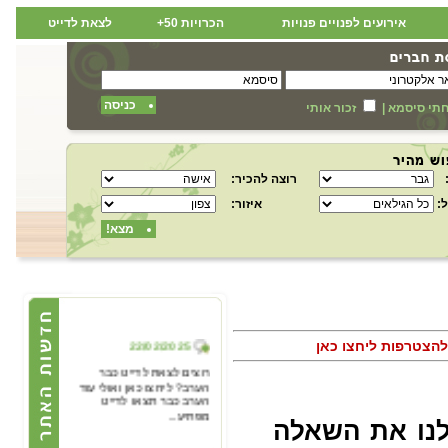
אירועים לפנויים פנויות
הכרויות 50+
לצאת לדייט
כניסה
תי סיסמא
|
זכור אותי
רוצה להכיר:
:
איזור:
מצא!
22/02/2025
.להצטרפות ליחצו כאן
רוצים לצאת לדייט כבר
הערב? ליחצו כאן ואולי עוד
הערב כבר תצאו לדייט
מפתיע...
לנו את השאלה