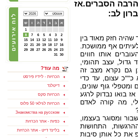
הרבה הסברים.אז
22/02/2025
הכרויות לפרק ב' - קבוצת
רון לב:
פייסבוק תוססת ופעילה
לגרושים וגרושות שמחפשים
א
ב
ג
ד
ה
ו
ש
הכרות לפרק ב - להצטרפות
ליחצו כאן
1
8
7
6
5
4
3
2
שהיה חזק מאוד בין
15
14
13
12
11
10
9
05/10/2024
לעיתים אף ממושכת.
22
21
20
19
18
17
16
צוות האתר מאחל לכם
29
28
27
26
25
24
23
עוברים אותו חווים
ולמשפחתכם, שתהיה שנה
31
30
טובה ומתוקה, שנה של
 גדול, עצב תהומי,
בשורות טובות, שקט ושלווה
ושכל החטופים יחזרו
מה עוד?
ן גם נקרא מצב זה
במהרה לביתם
כ""כ עצום, עד כדי
הכרויות - ליידיז פירסט
 ומטפלי גוף שונים,
דייטלנד
אז בואו נבדוק לרגע
הכרויות סקס
י, מה קורה לאדם
15/09/2023
הכרויות לגילאי 50 פלוס
בואו למצוא אהבה ולהנות
Знакомства на русском
בסוף שבוע בים המלח
בור ומסוגר בעצמו,
לפנויים ופנויות - לפרטים
כפיות - אתר הכרויות
נוספים ליחצו כאן
הרגשות, התחושות
בליינד דייט - אתר הכרויות
פ את כל אותן סיבות