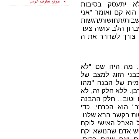
15/08/2021
موقع تعارف عربي
א יתעסק בסיבות
ליחצו כאן והצטרפו
עכשיו לקבוצת
הוא קם ואומר "אני
הפייסבוק שלנו
בות/תחושות/רגשות
"הכרויות לקשר רציני" -
החצי השני שלך מחכה
 יש לנו 50% ריפוי. שברון הלב עושה צעד
לך כאן...
 צורך לשחרר את ה
. מה היה שם "לא
בני הזוג למצב של
מית של הבנה "מהו
ן. ללא חלק זה, לא
 וטוב... חלק ההבנה
" הוא הכרחי, כדי
שות בקשר הבא שלנו.
ל האבל האישי לוקח
.יש אדם שהנושא יקח