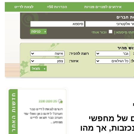
אירועים לפנויים פנויות
הכרויות 50+
לצאת לדייט
כניסה
תי סיסמא
|
זכור אותי
רוצה להכיר:
:
איזור:
מצא!
22/02/2025
רוצים לצאת לדייט כבר
הערב? ליחצו כאן ואולי עוד
הערב כבר תצאו לדייט
ם של מחפשי
מפתיע...
כזבות, אך מהו