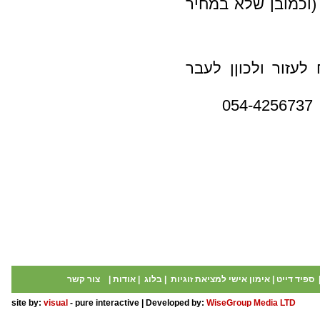
(וכמובן שלא במחיר
עזור ולכוןן לעבר
דפנה דפי חרותי -סודות ההצלחה 054-4256737
ספיד דייט
|
אימון אישי למציאת זוגיות
|
בלוג
|
אודות
|
צור קשר
site by:
visual
- pure interactive | Developed by:
WiseGroup Media LTD