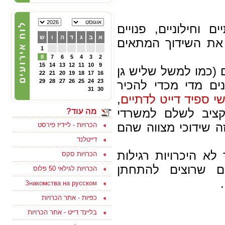
22/02/2025
הכרויות לפרק ב' - קבוצת
 וחילוניים, פנויים
פייסבוק תוססת ופעילה
לגרושים וגרושות שמחפשים
א
ב
ג
ד
ה
ו
ש
 את השידוך המתאים
הכרות לפרק ב - להצטרפות
ליחצו כאן
1
8
7
6
5
4
3
2
15
14
13
12
11
10
9
 (כמו למשל שליש גן
22
21
20
19
18
17
16
05/10/2024
29
28
27
26
25
24
23
צוות האתר מאחל לכם
ביישנים מדי מכדי להכיר
ולמשפחתכם, שתהיה שנה
31
30
טובה ומתוקה, שנה של
י ספיד דייט לדתיים
,
בשורות טובות, שקט ושלווה
ושכל החטופים יחזרו
קציב לשלם למשרדי
מה עוד?
במהרה לביתם
ה שידוכי מצווה שהם
הכרויות - ליידיז פירסט
דייטלנד
לא היכרויות רגילות
הכרויות סקס
15/09/2023
ם שרוצים להתחתן
הכרויות לגילאי 50 פלוס
בואו למצוא אהבה ולהנות
Знакомства на русском
בסוף שבוע בים המלח
לפנויים ופנויות - לפרטים
כפיות - אתר הכרויות
נוספים ליחצו כאן
בליינד דייט - אתר הכרויות