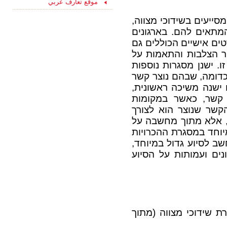
موقع تعارف عربي
15/08/2021
ליחצו כאן והצטרפו
עכשיו לקבוצת
סייעים בשידוכי מצווה,
הפייסבוק שלנו
 המתאים להם. בארגונים
"הכרויות לקשר רציני" -
טים אישיים הכוללים גם
החצי השני שלך מחכה
לך כאן...
צור הצלבות והתאמות על
. ישנן מסגרות נוספות
וכדומה, שבהם נוצר קשר
 ישנה משיכה ראשונית,
ר קשר, כאשר במקומות
קשר שנוצר הוא לצורך
ד, אלא מתוך מחשבה על
יוחד במסגרת ההכרויות
שב לסיוע גדול במיוחד,
ונים ועמותות על הסיוע
ת שידוכי מצווה (מתוך