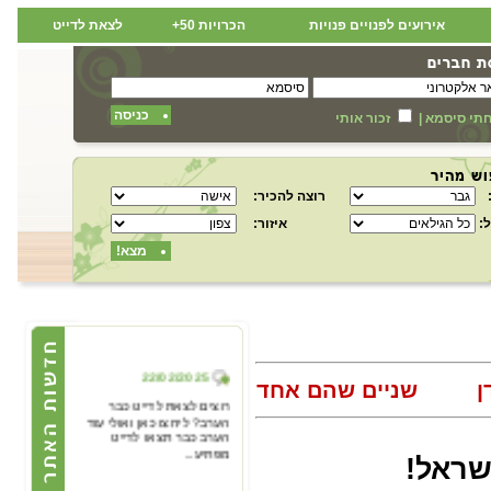
אירועים לפנויים פנויות
הכרויות 50+
לצאת לדייט
כניסה
תי סיסמא
|
זכור אותי
רוצה להכיר:
:
איזור:
מצא!
22/02/2025
ן
שניים שהם אחד
רוצים לצאת לדייט כבר
הערב? ליחצו כאן ואולי עוד
הערב כבר תצאו לדייט
מפתיע...
ישראל!