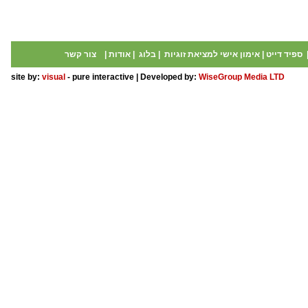
ספיד דייט
|
אימון אישי למציאת זוגיות
|
בלוג
|
אודות
|
צור קשר
site by:
visual
- pure interactive | Developed by:
WiseGroup Media LTD