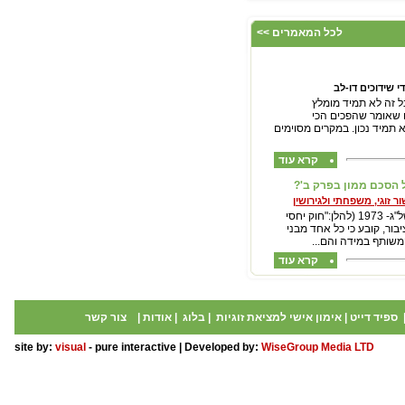
ליחצו כאן והצטרפו
עכשיו לקבוצת
לכל המאמרים >>
הפייסבוק שלנו
"הכרויות לקשר רציני" -
החצי השני שלך מחכה
לך כאן...
 שידוכים דו-לב
ל זה לא תמיד מומלץ
ם שאומר שהפכים הכי
א תמיד נכון. במקרים מסוימים
קרא עוד
 הסכם ממון בפרק ב'?
ור זוגי, משפחתי ולגירושין
חוק יחסי ממון בין בני זוג תשל"ג- 1973 (להלן:"חוק יחסי
יבור, קובע כי כל אחד מבני
משותף במידה והם...
קרא עוד
ספיד דייט
|
אימון אישי למציאת זוגיות
|
בלוג
|
אודות
|
צור קשר
site by:
visual
- pure interactive | Developed by:
WiseGroup Media LTD