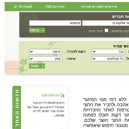
אירועים לפנויים פנויות
הכרויות 50+
לצאת לדייט
כניסה
תי סיסמא
|
זכור אותי
רוצה להכיר:
:
איזור:
מצא!
22/02/2025
 ללא דמי מנוי המיועד
רוצים לצאת לדייט כבר
א אהבה ולהכיר את החצי
הערב? ליחצו כאן ואולי עוד
הערב כבר תצאו לדייט
רפות לאתר ההכרויות
מפתיע...
וך דקות תוכלו לפתוח
ת החצי השני שלכם.
נגנוני חיפוש שיאפשרו
22/02/2025