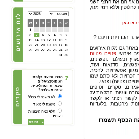
אף הם את החצי השני
חלוטין וללא דמי מנוי,
הכרויות לפרק ב' - קבוצת
פייסבוק תוססת ופעילה
לגרושים וגרושות שמחפשים
הכרות לפרק ב - להצטרפות
חצו כאן
א
ב
ג
ד
ה
ו
ש
ליחצו כאן
1
8
7
6
5
4
3
2
תר הכרויות חינם ?
15
14
13
12
11
10
9
05/10/2024
22
21
20
19
18
17
16
צוות האתר מאחל לכם
באתר גם מלוח אירועים
29
28
27
26
25
24
23
ולמשפחתכם, שתהיה שנה
נים אירועי
פנויים פנויות
31
30
טובה ומתוקה, שנה של
רץ ובעולם, נופשונים,
בשורות טובות, שקט ושלווה
ושכל החטופים יחזרו
מפגשים,
סדנאות ועוד,
במהרה לביתם
ון אפשרויות להכיר.
הכרויות ו
לא סתם שמו
הכרויות עם בן/בת
ים ופנויות) ופנאי.
זוג פוטנציאלים
שעמדתו הפוליטית
רים, סקרים, וטיפים
שונה משלכם?
בה וזוגיות, המלצות על
לא משנה לי בכלל
לקשר רציני או לקשר
15/09/2023
נות מהטבות בלעדיות
משנה לי מאוד
בואו למצוא אהבה ולהנות
תלוי כמה קיצוניות
בסוף שבוע בים המלח
דעותיו
לפנויים ופנויות - לפרטים
 את הכסף תשמרו
נוספים ליחצו כאן
הצבע
15/08/2021