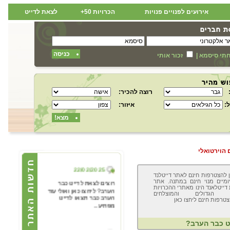
אירועים לפנויים פנויות
הכרויות 50+
לצאת לדייט
כניסה
תי סיסמא
|
זכור אותי
רוצה להכיר:
:
איזור:
מצא!
 הוירטואלי
22/02/2025
ן להצטרפות חינם לאתר דייטלנד
רוצים לצאת לדייט כבר
ומיים מנוי חינם במתנה. אתר
הערב? ליחצו כאן ואולי עוד
 דייטלאנד הינו מאתרי ההכרויות
ינג הגדולים והמוצלחים
הערב כבר תצאו לדייט
טרפות חינם ליחצו כאן
מפתיע...
ט כבר הערב?
22/02/2025