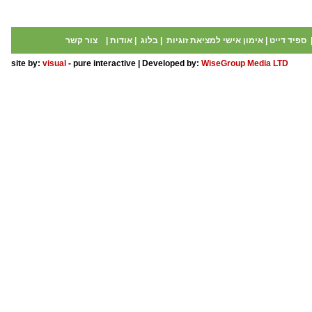
ספיד דייט
|
אימון אישי למציאת זוגיות
|
בלוג
|
אודות
|
צור קשר
site by:
visual
- pure interactive | Developed by:
WiseGroup Media LTD