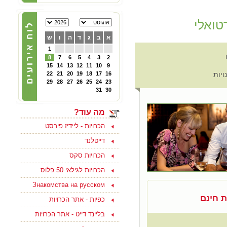
הכרויות לפרק ב' - קבוצת
פייסבוק תוססת ופעילה
טואלי
לגרושים וגרושות שמחפשים
הכרות לפרק ב - להצטרפות
א
ב
ג
ד
ה
ו
ש
ליחצו כאן
1
8
7
6
5
4
3
2
15
14
13
12
11
10
9
05/10/2024
ויות
16
17
18
19
20
21
22
צוות האתר מאחל לכם
29
28
27
26
25
24
23
ולמשפחתכם, שתהיה שנה
31
30
טובה ומתוקה, שנה של
בשורות טובות, שקט ושלווה
ושכל החטופים יחזרו
מה עוד?
במהרה לביתם
הכרויות - ליידיז פירסט
דייטלנד
הכרויות סקס
15/09/2023
הכרויות לגילאי 50 פלוס
בואו למצוא אהבה ולהנות
בסוף שבוע בים המלח
Знакомства на русском
לפנויים ופנויות - לפרטים
נוספים ליחצו כאן
ת חינם
כפיות - אתר הכרויות
בליינד דייט - אתר הכרויות
15/08/2021