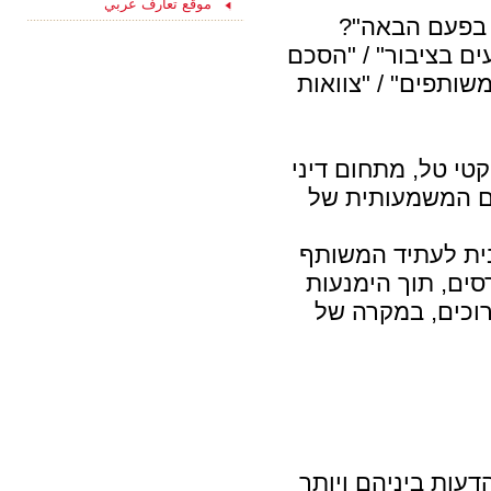
15/08/2021
موقع تعارف عربي
ליחצו כאן והצטרפו
 בפעם הבאה"?
עכשיו לקבוצת
ם בציבור" / "הסכם
הפייסבוק שלנו
"הכרויות לקשר רציני" -
משותפים" / "צוואות
החצי השני שלך מחכה
לך כאן...
טי טל, מתחום דיני
ם המשמעותית של
ית לעתיד המשותף
סים, תוך הימנעות
רוכים, במקרה של
דעות ביניהם ויותר