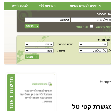
אירועים לפנויים פנויות
הכרויות 50+
לצאת לדייט
כניסה
תי סיסמא
|
זכור אותי
רוצה להכיר:
:
איזור:
מצא!
 קטי טל
22/02/2025
רוצים לצאת לדייט כבר
הערב? ליחצו כאן ואולי עוד
הערב כבר תצאו לדייט
מפתיע...
המגשרת קטי טל