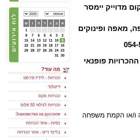
22/02/2025
20 ברמת גן (מיקום מדוייק יימסר
הכרויות לפרק ב' - קבוצת
פייסבוק תוססת ופעילה
לגרושים וגרושות שמחפשים
א
ב
ג
ד
ה
ו
ש
הכרות לפרק ב - להצטרפות
ה, מאפה ופינוקים
ליחצו כאן
1
8
7
6
5
4
3
2
15
14
13
12
11
10
9
05/10/2024
22
21
20
19
18
17
16
צוות האתר מאחל לכם
29
28
27
26
25
24
23
ולמשפחתכם, שתהיה שנה
31
30
טובה ומתוקה, שנה של
ההכרויות פופנאי
בשורות טובות, שקט ושלווה
ושכל החטופים יחזרו
מה עוד?
במהרה לביתם
הכרויות - ליידיז פירסט
דייטלנד
הכרויות סקס
15/09/2023
הכרויות לגילאי 50 פלוס
בואו למצוא אהבה ולהנות
ו/או הקמת משפחה
Знакомства на русском
בסוף שבוע בים המלח
לפנויים ופנויות - לפרטים
כפיות - אתר הכרויות
נוספים ליחצו כאן
בליינד דייט - אתר הכרויות