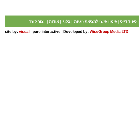
ספיד דייט
|
אימון אישי למציאת זוגיות
|
בלוג
|
אודות
|
צור קשר
site by:
visual
- pure interactive | Developed by:
WiseGroup Media LTD