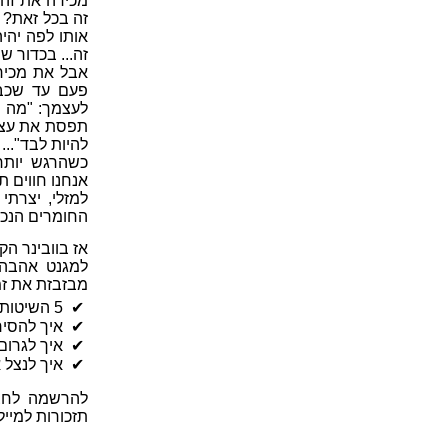
מכירה את זה
זה בכל זאת? ל
אותו לפה יהי
זה... בכדור ש
אבל את מכיר
פעם עד שכבר
לעצמך: "מה שצ
תפסת את עצמך
להיות לבד"... 
כשהרגש יותר 
אנחנו חווים תקי
למזלי, יצרתי
החומרים הנכונ
אז בוובינר ה
למגנט אהבה 
מבזבזת את זמ
✔ 5 השיטות ליצירת מוטיבציה
✔ איך להסיר
✔ איך לגרום 
✔ איך לנצל 
תזכורות למיי