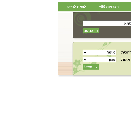
הכרויות 50+
לצאת לדייט
כניסה
הכיר:
איזור:
מצא!