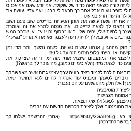
 שאת יודעת שאת עושה משהו שהוא לא עובד אבל את עושה את
י זה קורה כשאני רואה כדור של שוקולד. אני יודע שאם אני אכניס
ה לי סופר טעים אבל אחר כך תכאב לי הבטן. ואני עדיין עושה את
וקולד זה עוד הרע במיעוטו.
ה את זה שאת עושה את אותן הטעויות בדייטים שוב פעם ושוב
 נמאס לך לצאת לדייטים. ואת מנסה לתרץ את זה ואומרת
ריך להיות שלי, יהיה שלי..." או "בסוף זה יגיע"...או שכבר ממש
 ביום גרוע ובא לך להיות רעה לעצמך ואז את אומרת: "מגיע לי
?
חזק מההגיון, אנחנו עושים טעויות. כשזה נמשך יותר מדי זמן
עות. אני הייתי בלופ הזדוני הזה עד גיל 30!
 לעצמי את המומנטום שיוצאי אותי מזה על ידי זה שצרכתי את
ים כדי לצאת מזה (הלא כימיים כמובן, מה עובר לך בראש?!)
קרוב את הולכת ללמוד כיצד בונים ערך עצמי גבוה אשר מאפשר לך
וגברים לטעמך ומכניס עוד אנרגיה לחיים ללא תחושה שאת
נך!
אלו חלק מהנושאים עליהם נעבור:
 אמונות מגבילות
לעצמך לפעול ולהשיג תוצאות
את המומנטום שלך ליצירת הכרויות חדשות עם גברים
להרשמה לחצי כאן: https://bit.ly/2GABeEg (אחרי ההרשמה ישלחו לך
ל בקשר להדרכה)