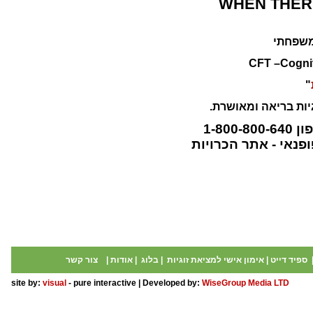
WHEN THERE
ומשפחתי
CFT –Cognit
"
יות בריאה ומאושרת.
פון
1-800-800-640
פנאי - אתר הכרויות
ספיד דייט
|
אימון אישי למציאת זוגיות
|
בלוג
|
אודות
|
צור קשר
site by:
visual
- pure interactive | Developed by:
WiseGroup Media LTD