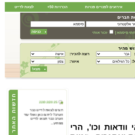
אירועים לפנויים פנויות
הכרויות 50+
לצאת לדייט
כניסה
תי סיסמא
|
זכור אותי
רוצה להכיר:
:
איזור:
מצא!
22/02/2025
רוצים לצאת לדייט כבר
הערב? ליחצו כאן ואולי עוד
הערב כבר תצאו לדייט
מפתיע...
ודאות וכו', הרי