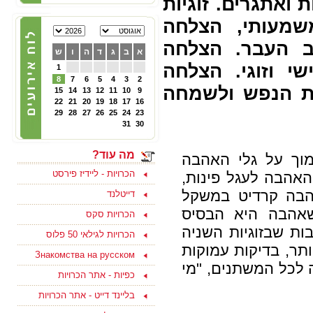
 ואתגרים. זוגיות
22/02/2025
שמעותי, הצלחה
הכרויות לפרק ב' - קבוצת
פייסבוק תוססת ופעילה
לגרושים וגרושות שמחפשים
ב העבר. הצלחה
א
ב
ג
ד
ה
ו
ש
הכרות לפרק ב - להצטרפות
ליחצו כאן
י וזוגי. הצלחה
1
8
7
6
5
4
3
2
ות הנפש ולשמחה
15
14
13
12
11
10
9
05/10/2024
22
21
20
19
18
17
16
צוות האתר מאחל לכם
29
28
27
26
25
24
23
ולמשפחתכם, שתהיה שנה
31
30
טובה ומתוקה, שנה של
בשורות טובות, שקט ושלווה
ושכל החטופים יחזרו
מה עוד?
מוך על גלי האהבה
במהרה לביתם
הכרויות - ליידיז פירסט
אהבה לעגל פינות,
אהבה קרדיט במשקל
דייטלנד
 שאהבה היא הבסיס
הכרויות סקס
15/09/2023
ות שבזוגיות השניה
הכרויות לגילאי 50 פלוס
בואו למצוא אהבה ולהנות
תר, בדיקות עמוקות
Знакомства на русском
בסוף שבוע בים המלח
 לכל המשתנים, "מי
לפנויים ופנויות - לפרטים
כפיות - אתר הכרויות
נוספים ליחצו כאן
בליינד דייט - אתר הכרויות