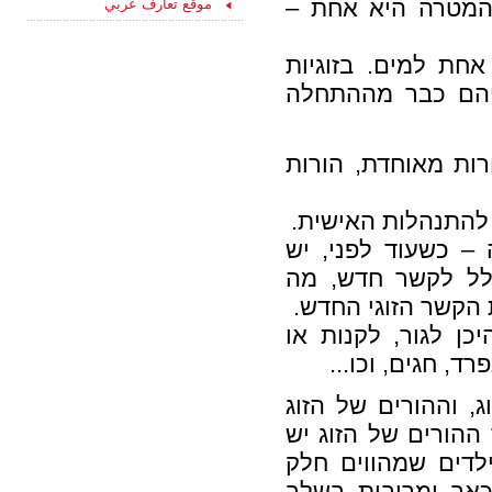
15/08/2021
ה המטרה היא אחת –
موقع تعارف عربي
ליחצו כאן והצטרפו
עכשיו לקבוצת
הפייסבוק שלנו
חת למים. בזוגיות
"הכרויות לקשר רציני" -
החצי השני שלך מחכה
יהם כבר מההתחלה
לך כאן...
רות מאוחדת, הורות
 להתנהלות האישית.
– כשעוד לפני, יש
כלל לקשר חדש, מה
הקשר הזוגי החדש.
ן לגור, לקנות או
ד, חגים, וכו...
, וההורים של הזוג
 ההורים של הזוג יש
ילדים שמהווים חלק
כאב ומריבות בשלב