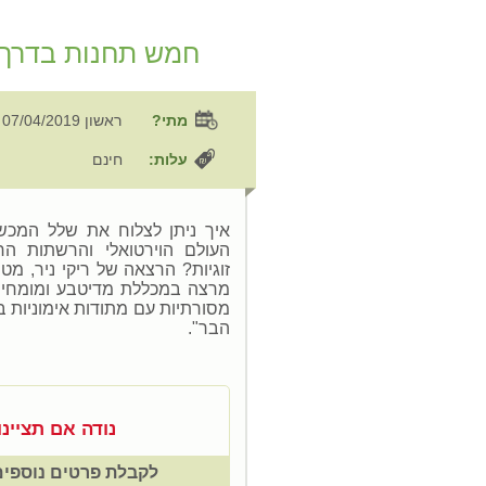
חמש תחנות בדרך לי
?מתי
ראשון 07/04/2019
עלות:
חינם
איך ניתן לצלוח את שלל המכשו
העולם הוירטואלי והרשתות הח
זוגיות? הרצאה של ריקי ניר, מט
מרצה במכללת מדיטבע ומומחית 
מסורתיות עם מתודות אימוניות ב
הבר".
נודה אם תציינ
לקבלת פרטים נוספים והר