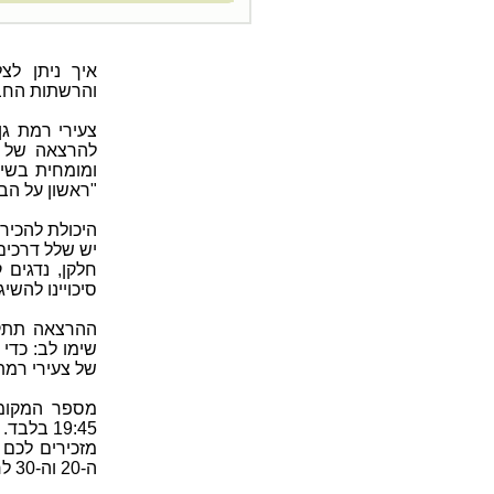
איך ניתן לצ
והרשתות החבר
צעירי רמת גן
להרצאה של ר
ומומחית בשיל
"ראשון על הבר
היכולת להכיר 
יש שלל דרכים
חלקן, נדגים 
סיכויינו להשיג 
שימו לב: כד
של צעירי רמת גן גב
19:45 ב
מזכירים לכם 
ה-20 וה-30 לחייהם...