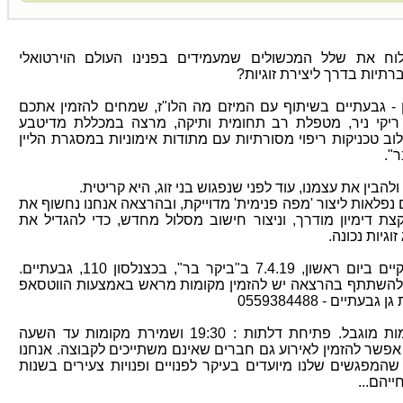
לוח את שלל המכשולים שמעמידים בפנינו העולם הוירטואלי
תיות בדרך ליצירת זוגיות?
 - גבעתיים בשיתוף עם המיזם מה הלו"ז, שמחים להזמין אתכם
יקי ניר, מטפלת רב תחומית ותיקה, מרצה במכללת מדיטבע
וב טכניקות ריפוי מסורתיות עם מתודות אימוניות במסגרת הליין
".
ולהבין את עצמנו, עוד לפני שנפגוש בני זוג, היא קריטית.
 נפלאות ליצור 'מפה פנימית' מדוייקת, ובהרצאה אנחנו נחשוף את
קצת דימיון מודרך, וניצור חישוב מסלול מחדש, כדי להגדיל את
זוגיות נכונה.
ההרצאה תתקיים ביום ראשון, 7.4.19 ב"ביקר בר", בכצנלסון 110, גבעתיים.
י להשתתף בהרצאה יש להזמין מקומות מראש באמצעות הווטסאפ
עתיים - 0559384488
מספר המקומות מוגבל. פתיחת דלתות : 19:30 ושמירת מקומות עד השעה
לבד. אפשר להזמין לאירוע גם חברים שאינם משתייכים לקבוצה. אנחנו
שהמפגשים שלנו מיועדים בעיקר לפנויים ופנויות צעירים בשנות