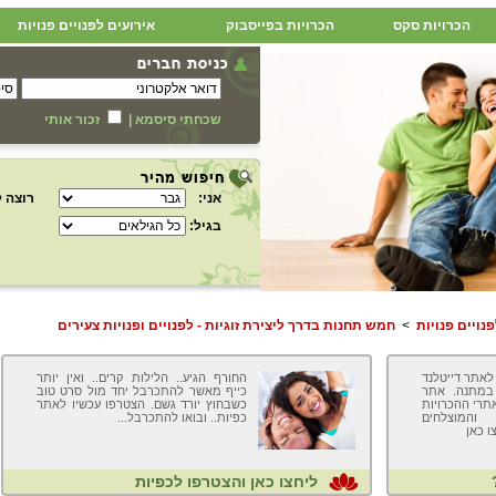
הכרויות סקס
הכרויות בפייסבוק
אירועים לפנויים פנויות
שכחתי סיסמא
|
זכור אותי
אני:
רוצה ל
בגיל:
נויים פנויות
>
חמש תחנות בדרך ליצירת זוגיות - לפנויים ופנויות צעירים
לאתר דייטלנד
החורף הגיע.. הלילות קרים.. ואין יותר
 במתנה. אתר
כייף מאשר להתכרבל יחד מול סרט טוב
אתרי ההכרויות
כשבחוץ יורד גשם. הצטרפו עכשיו לאתר
והמוצלחים
כפיות.. ובואו להתכרבל...
ו כאן
ליחצו כאן והצטרפו לכפיות