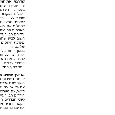
שדרגתי את המ
עוד עניין הוא 
בעלי זכויות עצ
ואבלים בעקבות 
שצריך לעבור פרק
לעיתים משלא נו
להחליף את משפ
האבהות החורגת 
ילדיהם הביולוגי
חשוב לציין שתה
מערכת היחסים ה
של עברו.
בנוסף, חשוב לה
אב חורג בעל נו
להרחיק את הגבר
היחידי עבורם. ז
יותר בתוך התא ה
אז איך עושים 
קיימת חשיבות 
חשוב שגם גברים 
עם גרושה עם יל
לייצר, גם מערכ
הילדים הביולוגיי
לשני הצדדים הן
הקשר החדש. אם 
את עברם, הם יצלי