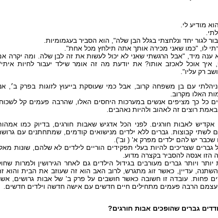
הוא מודיע לי.
תי.
ור לגור יחד ונלחצתי בגלל הבן שלה", הוא הסביר בעגמומיות.
תי לו, "כמו שאני מכירה אותך אתה תילחץ מכל אחת".
 ענה מיד, "אבל הרגשתי שאני לא יכול לעשות את זה לבן שלה. ומה יקרה אם
 איך אוכל לאכזב אותו? את יודעת מה זה אומר שילד יעבור לחיות איתי?
ושב רק עליו".
יהלתי עם בן משפחה קרוב, אבל כמי שעוסקת בייעוץ לזוגות בפרק ב׳, אני
ות האלו מקרוב.
 כל כך מציפים אנשים במערכות היחסים האלו, שהרבה פעמים קל לשכוח,
אמת רוצים זה לאהוב ולהיות נאהבים.
אקדיש לאבות חורגים. לפני הכל אדגיש שאבות חורגים, בדיוק כמו אמהות
ם לשתי קבוצות. גברים ללא ילדים מנישואים קודמים, שמתחתנים עם גרושה
שכבר יש להם ילדים מפרק א' ( וב').
גברים שצריכים להיות בעלי תפקידים הוריים לילדים לא שלהם, שונות מאלו
 הזו אנסה להסביר בקצרה מדוע.
יותר ויותר גברים מעורבים בגידול הילדים גם לאחר הגירושין ולמרות שחוק
שתנה, עדיין, כאשר זוג מתגרש, לרוב האב הוא זה שעוזב את הבית והוא זה
ם פחות. עובדה זו חשובה כאשר חושבים על פרק ב' של אבות גרושים, אשר
צמם הרבה פעמים מתחילים חיים חדשים עם אישה חדשה וילדים חדשים.
דים גברים שהופכים אבות חורגים?