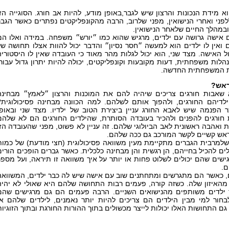
וא מידת הנכונות והרצון שיש לגבר,באופן מודע, להיות אב חורג. הסוגייה הזו
פני ואחרי הנישואין, מפני שלרוב, הרבה מהקונפליקטים נפתרים כאשר הגבר
במהלך החיים שלאחר הנישואין.
אישה גרושה עם ילדים, מרגיש שהוא כמו ״יורש״ משפחה. במידה ואלו הם
ם ואין לו ילדים הוא למעשה ״חסר נסיון״ והדבר יכול להוות אצלו תחושה של
ל האישה. מצד שני, הוא יכול לגלות מהר מאוד כי העובדה שאין לו היסטוריה
לות משפחתית, דעות מקובעות וקונפליקטים, יכולה להיות יתרון גדול עבורו
 המשפחתית החדשה.
ראש?
א שאבות חורגים צריכים שיהיה להם את המוכנות והרצון ״לאמץ״ מבחינה
ילדיהם החורגים, ולהפוך אותם לשלהם. למה הכוונה מבחינה פסיכולוגית?
צר הפנמה שיש לאבא החורג עניין ביצירת הטוב של ילדיו. מצד שני ובאופן
 חורגים להפנים ולהכיר בעובדה הסותרת, שהילדים החורגים הם לא שלהם
 ואהבה ראשונית לאב הביולוגי שלהם. זה עניין לא פשוט, מפני שהעובדה הזו
אש קשיים לקשר המורכב גם ככה שלהם.
 שלמרבית הגברים מתקיימת מעין משוואה פסיכולוגית (חצי מודעת) של כמות
ים להכיל בחייהם, הן רגשית והן מבחינה כלכלית. כאשר גברים הופכים הורים
גישים שהם יכולים לשלוט פחות או יותר על איך משוואה זו תיראה, ועל מספר
ם.
ם, כאשר הם מתגרשים ומתחתנים שוב עם אישה שיש לה כבר ילדים, המשוואה
 מהאיזון שלה. כשזה קורה, פעמים רבות התחושה שלהם היא שאולי לא יהיה
 ילדים משותפים מהנישואים השניים. הרבה פעמים הם גם מרגישים שהם
לבחור למי מבין הילדים הם צריכים להיות יותר נאמנים, לילדים שלהם או
 גם התחושות האלו יכולות לייצר מכשולים בתוך ההורות החורגת ובתוך הזוגיות