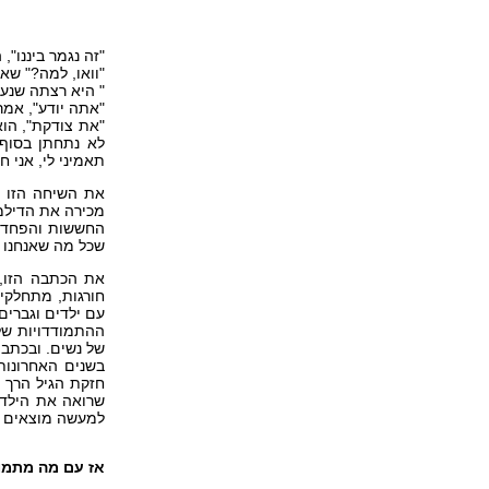
"זה נגמר ביננו", 
"וואו, למה?" שאל
" היא רצתה שנעב
"אתה יודע", אמר
"את צודקת", הוא
לא נתחתן בסוף,
תאמיני לי, אני ח
את השיחה הזו נ
מכירה את הדילמ
החששות והפחדים
שכל מה שאנחנו ב
את הכתבה הזו, 
חורגות, מתחלקי
עם ילדים וגברים 
ההתמודדויות של 
של נשים. ובכתבה
בשנים האחרונות 
חזקת הגיל הרך ה
שרואה את הילדי
למעשה מוצאים ע
אז עם מה מתמוד