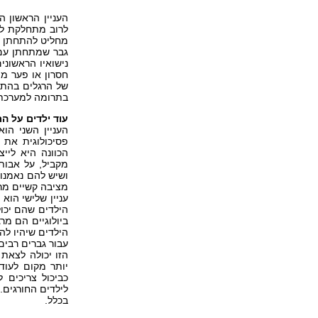
העניין הראשון ה
לרוב מתחלקת לל
מחליט להתחתן ו
גבר שמתחתן עם 
נישואיו הראשוני
חסרון או פער מו
של הרגלים בהתנה
בתרומה למערכת
עוד ילדים על ה
העניין השני הו
פסיכולוגית את 
הכוונה היא ליי
מקביל, על אבות
ושיש להם נאמנות
מציבה קשיים מר
עניין שלישי הוא
הילדים שהם יכול
ביולוגיים הם מר
הילדים שיהיו לה
עבור גברים רבי
הזו יכולה לצאת
יותר מקום לעוד
כביכול צריכים 
לילדים החורגים.
בכלל.