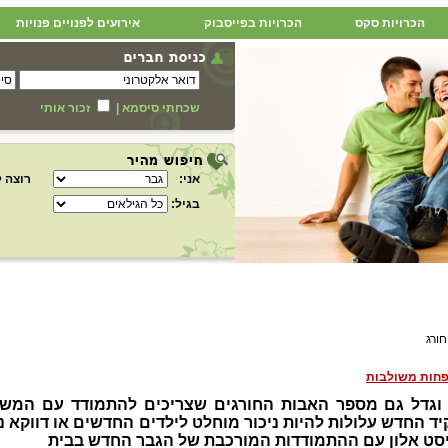
הכרויות סקס
הכרויות בפייסבוק
אירועים לפנויים פנויות
שכחתי סיסמא
|
זכור אותי
אני:
רוצה ל
בגיל:
ורג
שפחות משולבות
לך וגדל גם מספר האבות החורגים שצריכים להתמודד עם המש
החדש עלולות להיות ניכור מוחלט לילדים החדשים או דווקא ני
יסט אלון עם ההתמודדות המורכבת של הגבר החדש בבית