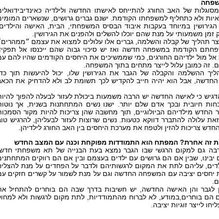
שפחה
המסוגלות של האב החורג להתייחס לאישתו החדשה ולילדיה כאינדיבידואלים
מאיות ולא כתחליף למשפחתו הקודמת. ישנם גברים גרושים, שנשארים המומים
הגירושין במיוחד בעקבות איבוד הבסיס המשפחתי, הבית, האישה והילדים,
 זמן משמעותי על מנת שהם יוכלו להשלים ולהפנים את הגירושין.
צר תהליך של קבלה והשלמה, גברים אלו עלולים למצוא את עצמם ״ממהרים״
חתם הקודמת במשפחה חדשה ואז יש סיכוי גבוה שהם ייכנסו אל תפקיד
אל מול ילדיהם החורגים, כמי שממשיכים את היחסים הקודמים שהיו להם עם
ים. זה כמובן עלול לייצר מתחים בתוך המשפחה.
ליך ההשלמה והקבלה של הגבר את הגירושין שלו, יכול להיעשות תוך כדי
חדשה, אבל הוא יהיה חייב להקדיש לכך תשומת לב ולא להדחיק את הכאב
דגיש כי לאישה החדשה יש הרבה משמעות ביכולת לעזור לבעלה להפוך להיות
כחות חיובית ובכך אדם שלם יותר. ישנו נשים המתחתנות בשנית, אך נוטות
 החדש מילדיהם הביולוגיים, תוך מחשבה שהן צריכות להיות מקור הסמכות
את עלולה להתברר דווקא כטעות. נשים שרוצות לעזור לבעליהן, להרגיש טוב
חדש צריכות להזין ולטפח את מערכת היחסים בין האב החורג לילדיהן.
את זה אחרת? המפתח הוא התמודדות מפוקחת וכנה עם המצב החדש
רבה גם למקום הרגשי שבו הגבר נמצא בעת הבנייה של תא משפחתי חדש.
יבינו, שבין אם הם גרושים עם ילדים בעצמם ובין אם הם רווקים המתחתנים
דים, עליהם לתת את המקום לרגשותיהם ולדבר על הפחדים על מנת להצליח
ת יחסים יציבה עם המשפחה החדשה וגם על מנת לשמור על קשרים חזקים עם
ם.
 לגבר והן האישה החדשה, יש חשיבות בדרך שבה הם בוחרים להתחיל את
הם בוחרים,במודע, לא לברוח מהתמודדיות, לתת מקום לרגשות ולא למחוק
חו לייצר זוגיות יציבה.