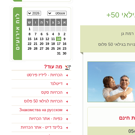
הכרויות לפרק ב' - קבוצת
פייסבוק תוססת ופעילה
י 50+
לגרושים וגרושות שמחפשים
הכרות לפרק ב - להצטרפות
א
ב
ג
ד
ה
ו
ש
ליחצו כאן
1
8
7
6
5
4
3
2
15
14
13
12
11
10
9
05/10/2024
ת בגילאי 50 פלוס
16
17
18
19
20
21
22
צוות האתר מאחל לכם
29
28
27
26
25
24
23
ולמשפחתכם, שתהיה שנה
טובה ומתוקה, שנה של
31
30
בשורות טובות, שקט ושלווה
ושכל החטופים יחזרו
במהרה לביתם
מה עוד?
הכרויות - ליידיז פירסט
דייטלנד
הכרויות סקס
15/09/2023
הכרויות לגילאי 50 פלוס
בואו למצוא אהבה ולהנות
בסוף שבוע בים המלח
Знакомства на русском
לפנויים ופנויות - לפרטים
נוספים ליחצו כאן
ת חינם
כפיות - אתר הכרויות
בליינד דייט - אתר הכרויות
15/08/2021