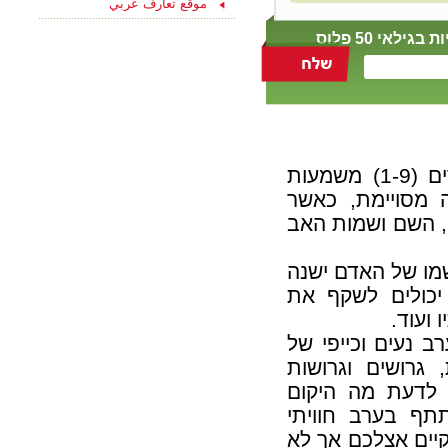
موقع تعارف عربي
ליחצו כאן והצטרפו
עכשיו לקבוצת
אי 50 פלוס
הפייסבוק שלנו
"הכרויות לקשר רציני" -
החצי השני שלך מחכה
לך כאן...
נומורולוגיה היא שיטה המייחסת למספרים (1-9) משמעות
 מסויימת, כאשר
, השם ושמות האב
שמו של האדם ישנה
יכולים לשקף את
 ועוד.
ב נעים וכייפי של
ורווקות, גרושים וגרושות
 לדעת מה היקום
תף בערב חוויתי
יים אצלכם אך לא