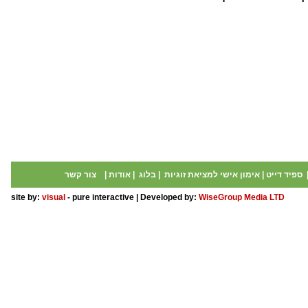
ספיד דייט
|
אימון אישי למציאת זוגיות
|
בלוג
|
אודות
|
צור קשר
site by:
visual
- pure interactive | Developed by:
WiseGroup Media LTD