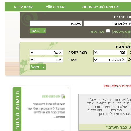
אירועים לפנויים פנויות
הכרויות 50+
לצאת לדייט
כניסה
תי סיסמא
|
זכור אותי
רוצה להכיר:
:
איזור:
מצא!
יות בגילאי 50+
22/02/2025
ן להצטרפות חינם לאתר דייטלנד
רוצים לצאת לדייט כבר
ומיים מנוי חינם במתנה. אתר
הערב? ליחצו כאן ואולי עוד
 דייטלאנד הינו מאתרי ההכרויות
הערב כבר תצאו לדייט
ינג הגדולים והמוצלחים
טרפות חינם ליחצו כאן
מפתיע...
ט כבר הערב?
22/02/2025