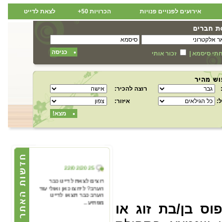
אירועים לפנויים פנויות
הכרויות 50+
לצאת לדייט
כניסה
תי סיסמא
|
זכור אותי
רוצה להכיר:
:
איזור:
מצא!
22/02/2025
רוצים לצאת לדייט כבר
הערב? ליחצו כאן ואולי עוד
הערב כבר תצאו לדייט
מפתיע...
 בן/בת זוג או