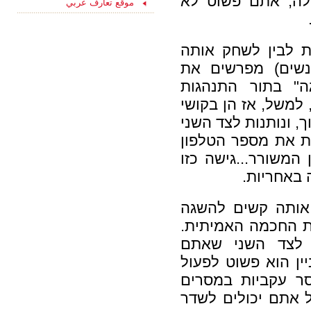
לה, אתם פשוט לא
15/08/2021
موقع تعارف عربي
ליחצו כאן והצטרפו
עכשיו לקבוצת
הפייסבוק שלנו
"הכרויות לקשר רציני" -
ות לבין לשחק אותה
החצי השני שלך מחכה
נשים) מפרשים את
לך כאן...
" בתור התנהגות
 למשל, אז הן בקושי
, ונותנות לצד השני
ת את מספר הטלפון
המשורר...גישה כזו
ה באחריות.
אותה קשים להשגה
את החכמה האמיתית.
ת לצד השני שאתם
יין הוא פשוט לפעול
סר עקביות במסרים
אתם יכולים לשדר