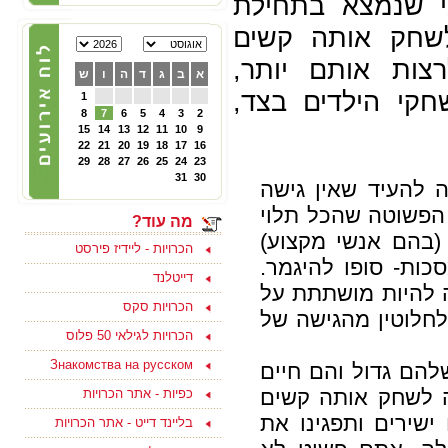
י שנמצא בתחילת
22/02/2025
גלת בלשחק אותה קשים
הכרויות לפרק ב' - קבוצת
פייסבוק תוססת ופעילה
צות אותם יותר,
לגרושים וגרושות שמחפשים
א
ב
ג
ד
ה
ו
ש
הכרות לפרק ב - להצטרפות
ליחצו כאן
קי הילדים בצד,
1
8
7
6
5
4
3
2
15
14
13
12
11
10
9
05/10/2024
22
21
20
19
18
17
16
צוות האתר מאחל לכם
29
28
27
26
25
24
23
ולמשפחתכם, שתהיה שנה
31
30
, אני יכולה להעיד שאין גישה
טובה ומתוקה, שנה של
בשורות טובות, שקט ושלווה
הפשוטה שהכל תלוי
ושכל החטופים יחזרו
מה עוד?
במהרה לביתם
(בהם אנשי מקצוע)
הכרויות - ליידיז פירסט
כות- סופו להיגמר.
דייטלנד
 להיות מושתתת על
הכרויות סקס
חלוטין מהגישה של
15/09/2023
הכרויות לגילאי 50 פלוס
בואו למצוא אהבה ולהנות
Знакомства на русском
הם גדול והם חיים
בסוף שבוע בים המלח
לפנויים ופנויות - לפרטים
 לשחק אותה קשים
כפיות - אתר הכרויות
נוספים ליחצו כאן
ישירים ותפגינו את
בליינד דייט - אתר הכרויות