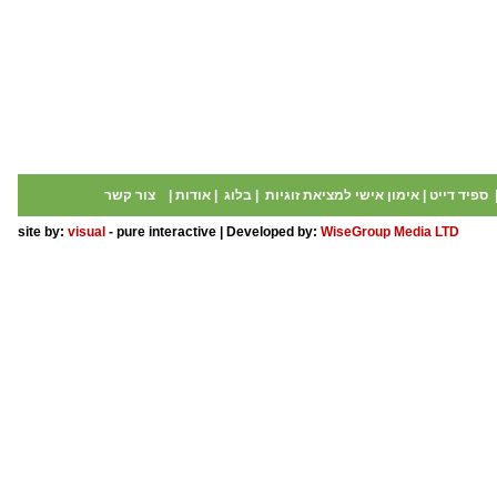
ספיד דייט
|
אימון אישי למציאת זוגיות
|
בלוג
|
אודות
|
צור קשר
site by:
visual
- pure interactive | Developed by:
WiseGroup Media LTD