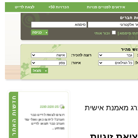
אירועים לפנויים פנויות
הכרויות 50+
לצאת לדייט
כניסה
תי סיסמא
|
זכור אותי
רוצה להכיר:
:
איזור:
מצא!
22/02/2025
ג מאמנת אישית
רוצים לצאת לדייט כבר
הערב? ליחצו כאן ואולי עוד
הערב כבר תצאו לדייט
מפתיע...
יאת זוגיות