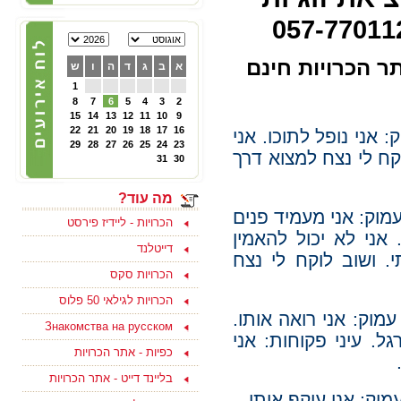
22/02/2025
הכרויות לפרק ב' - קבוצת
פייסבוק תוססת ופעילה
לגרושים וגרושות שמחפשים
ר הכרויות חינם
א
ב
ג
ד
ה
ו
ש
הכרות לפרק ב - להצטרפות
ליחצו כאן
1
8
7
6
5
4
3
2
15
14
13
12
11
10
9
22
21
20
19
18
17
16
: אני נופל לתוכו.
אני
05/10/2024
29
28
27
26
25
24
23
צוות האתר מאחל לכם
קח לי נצח למצוא דרך
31
30
ולמשפחתכם, שתהיה שנה
טובה ומתוקה, שנה של
בשורות טובות, שקט ושלווה
מה עוד?
ושכל החטופים יחזרו
במהרה לביתם
מוק: אני מעמיד פנים
הכרויות - ליידיז פירסט
.
אני לא יכול להאמין
דייטלנד
י.
ושוב לוקח לי נצח
הכרויות סקס
15/09/2023
הכרויות לגילאי 50 פלוס
מוק: אני רואה אותו.
בואו למצוא אהבה ולהנות
Знакомства на русском
בסוף שבוע בים המלח
ל. עיני פקוחות: אני
לפנויים ופנויות - לפרטים
כפיות - אתר הכרויות
נוספים ליחצו כאן
בליינד דייט - אתר הכרויות
וק: אני עוקף אותו.