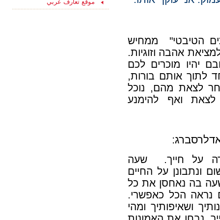
موقع تعارف عربي
15/08/2021
ליחצו כאן והצטרפו
עכשיו לקבוצת
הפייסבוק שלנו
"הכרויות לקשר רציני" -
ים הטיבטי" ממחיש
החצי השני שלך מחכה
מציאת אהבה וזוגיות.
לך כאן...
בם יהיו מוכרים לכם
ד לתוך אותם בורות,
חר לצאת מהם, נוכל
לצאת ואף להימנע
אדלרסברג:
ה על חייך. שעה
ם ונתבונן על החיים
שעה בה נאחסן את כל
 נראה הכל כאפשרי.
תיך ושאיפותיך ומהי
יך. נבחן את האמונות