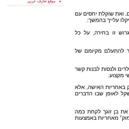
موقع تعارف عربي
הפייסבוק שלנו
"הכרויות לקשר רציני" -
החצי השני שלך מחכה
ם, ואת שוקלת יחסים עם
לך כאן...
קלו עלייך בהמשך:
וש זו בחירה, על כל
 להתעלם מקיומם של
דים ולנסות לבנות קשר
י מקצוע.
ק באחריות האישה, אלא
שקל לאופן שבו הדברים
 את בן זוגך לקחת כמה
מוק׳ מאחריות באמצעות