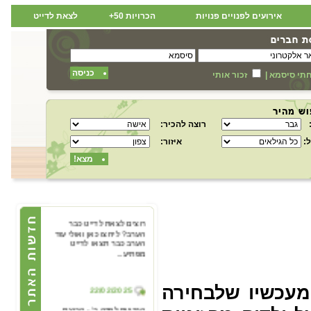
אירועים לפנויים פנויות
הכרויות 50+
לצאת לדייט
כניסה
תי סיסמא
|
זכור אותי
רוצה להכיר:
:
איזור:
מצא!
22/02/2025
רוצים לצאת לדייט כבר
הערב? ליחצו כאן ואולי עוד
הערב כבר תצאו לדייט
מפתיע...
22/02/2025
מעכשיו שלבחירה
הכרויות לפרק ב' - קבוצת