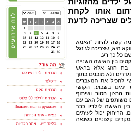
 ילדים מהזוגיות
פייסבוק תוססת ופעילה
לגרושים וגרושות שמחפשים
תום אותו לקחת
הכרות לפרק ב - להצטרפות
ליחצו כאן
ים שצריכה לדעת
א
ב
ג
ד
ה
ו
ש
1
05/10/2024
8
7
6
5
4
3
2
צוות האתר מאחל לכם
ולמשפחתכם, שתהיה שנה
15
14
13
12
11
10
9
מה קשה להיות "האמא
טובה ומתוקה, שנה של
22
21
20
19
18
17
16
בשורות טובות, שקט ושלווה
וקא היא, שצריכה לג'נגל
23
24
25
26
27
28
29
ושכל החטופים יחזרו
31
30
ם כל כך רע.
במהרה לביתם
טים בין האישה השנייה
מה עוד?
 בת הזוג אלא בראש
הכרויות - ליידיז פירסט
גדרים ולא מובנים בתוך
שי להכיל את המעברים
דייטלנד
15/09/2023
ימים בשבוע, הקושי
הכרויות סקס
בואו למצוא אהבה ולהנות
 הרצון הטוב ושיתוף
בסוף שבוע בים המלח
הכרויות לגילאי 50 פלוס
לפנויים ופנויות - לפרטים
ם משותפים של האב עם
נוספים ליחצו כאן
ין האישה לילדיו כבר
Знакомства на русском
 הריחוק יכול לעיתים
כפיות - אתר הכרויות
קרים קיצוניים כשנאה
15/08/2021
ליחצו כאן והצטרפו
בליינד דייט - אתר הכרויות
עכשיו לקבוצת