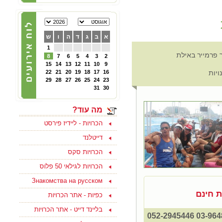
הכרויות לפרק ב' - קבוצת
פייסבוק תוססת ופעילה
לגרושים וגרושות שמחפשים
הכרות לפרק ב - להצטרפות
א
ב
ג
ד
ה
ו
ש
ליחצו כאן
1
ר פרמייר באילת
8
7
6
5
4
3
2
15
14
13
12
11
10
9
05/10/2024
ויות
16
17
18
19
20
21
22
צוות האתר מאחל לכם
29
28
27
26
25
24
23
ולמשפחתכם, שתהיה שנה
טובה ומתוקה, שנה של
31
30
בשורות טובות, שקט ושלווה
ושכל החטופים יחזרו
במהרה לביתם
מה עוד?
הכרויות - ליידיז פירסט
דייטלנד
הכרויות סקס
15/09/2023
הכרויות לגילאי 50 פלוס
בואו למצוא אהבה ולהנות
בסוף שבוע בים המלח
Знакомства на русском
לפנויים ופנויות - לפרטים
נוספים ליחצו כאן
ת חינם
כפיות - אתר הכרויות
בליינד דייט - אתר הכרויות
15/08/2021