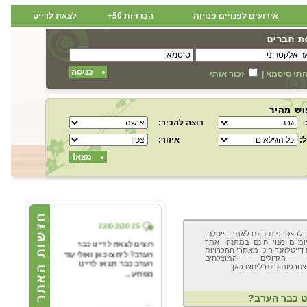
אירועים לפנויים פנויות
הכרויות 50+
לצאת לדייט
כניסה
תי סיסמא
|
זכור אותי
רוצה להכיר:
:
איזור:
מצא!
22/02/2025
ן להצטרפות חינם לאתר דייטלנד
רוצים לצאת לדייט כבר
ומיים מנוי חינם במתנה. אתר
הערב? ליחצו כאן ואולי עוד
 דייטלאנד הינו מאתרי ההכרויות
הערב כבר תצאו לדייט
ינג הגדולים והמוצלחים
טרפות חינם ליחצו כאן
מפתיע...
ט כבר הערב?
22/02/2025