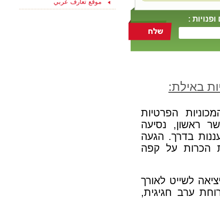
موقع تعارف عربي
ליחצו כאן והצטרפו
עכשיו לקבוצת
פנויות :
הפייסבוק שלנו
"הכרויות לקשר רציני" -
החצי השני שלך מחכה
לך כאן...
ות באילת:
וניות הפרטיות
שר ראשון, נסיעה
ננות בדרך. הגעה
ת הכרות על קפה
ציאה לשייט לאורך
וחת ערב חגיגית,